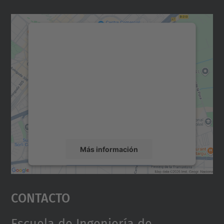
Necesitamos su consentimiento
para cargar el servicio Google
Maps.
Utilizamos un servicio de terceros para
incrustar contenido de mapas que puede
recopilar datos sobre su actividad. Le
rogamos que revise los detalles y acepte el
servicio para ver este mapa.
Más información
Aceptar
Contacto
powered by
Usercentrics Consent
Management Platform