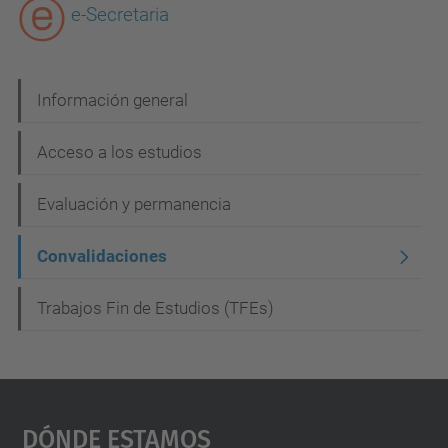
e-Secretaria
N
Información general
a
Acceso a los estudios
v
e
Evaluación y permanencia
g
Convalidaciones
a
c
Trabajos Fin de Estudios (TFEs)
i
ó
n
Dónde Estamos