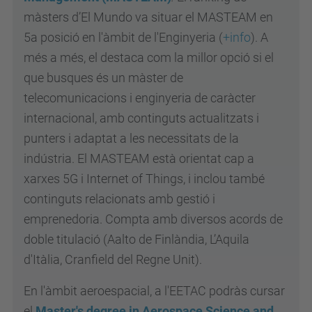
màsters d’El Mundo va situar el MASTEAM en
5a posició en l'àmbit de l'Enginyeria (
+info
). A
més a més, el destaca com la millor opció si el
que busques és un màster de
telecomunicacions i enginyeria de caràcter
internacional, amb continguts actualitzats i
punters i adaptat a les necessitats de la
indústria. El MASTEAM està orientat cap a
xarxes 5G i Internet of Things, i inclou també
continguts relacionats amb gestió i
emprenedoria. Compta amb diversos acords de
doble titulació (Aalto de Finlàndia, L’Aquila
d'Itàlia, Cranfield del Regne Unit).
En l'àmbit aeroespacial, a l'EETAC podràs cursar
el
Master's degree in Aerospace Science and