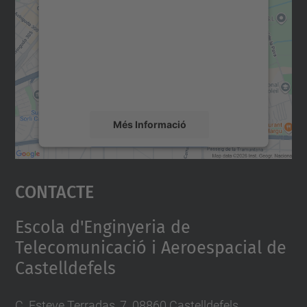
servei Google Maps!
Utilitzem un servei de tercers per incrustar
contingut del mapa que pugui recollir dades
sobre la vostra activitat. Reviseu-ne els
detalls i accepteu el servei per veure el
mapa.
Més Informació
Accepta
Contacte
powered by
Usercentrics Consent
Management Platform
Escola d'Enginyeria de
Telecomunicació i Aeroespacial de
Castelldefels
C. Esteve Terradas, 7. 08860 Castelldefels