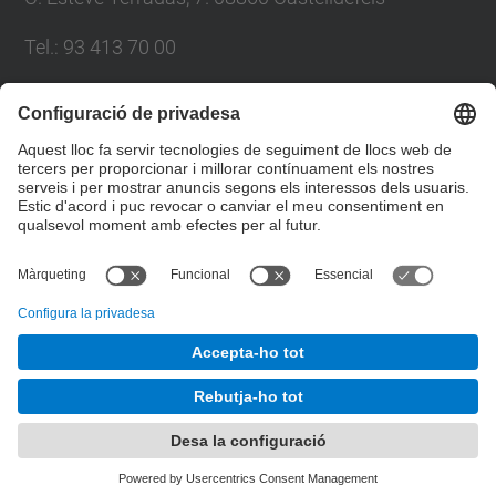
Tel.: 93 413 70 00
eetac.web@upc.edu
Llista Xarxes Socials
© UPC
Escola d'Enginyeria de Telecomunicació i
Aeroespacial de Castelldefels
Desenvolupat amb
Mapa del lloc
Accessibilitat