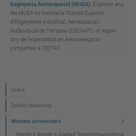
Enginyeria Aeroespacial (MUEA)
. El primer any
del MUEA es realitza la l'Escola Superior
d’Enginyeries Industrial, Aeroespacial i
Audiovisual de Terrassa (ESEIAAT) i el segon
any de l'especialitat en Aeronavegació
s'imparteix a l'EETAC.
N
Graus
a
Dobles titulacions
v
e
Màsters universitaris
g
Master's degree in Applied Telecommunications