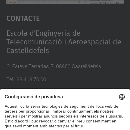
Accepta
Contacte
powered by
Usercentrics Consent
Management Platform
Escola d'Enginyeria de
Telecomunicació i Aeroespacial de
Castelldefels
C. Esteve Terradas, 7. 08860 Castelldefels
Tel.: 93 413 70 00
eetac.web@upc.edu
Llista Xarxes Socials