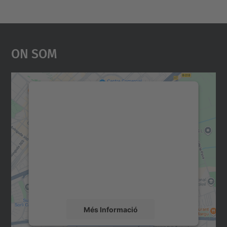
On Som
Necessitem el vostre
consentiment per carregar el
servei Google Maps!
Utilitzem un servei de tercers per incrustar
contingut del mapa que pugui recollir dades
sobre la vostra activitat. Reviseu-ne els
detalls i accepteu el servei per veure el
mapa.
Més Informació