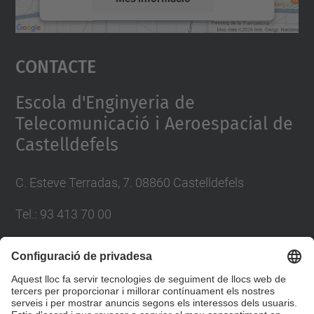
Accepta
Contacte
powered by
Usercentrics Consent
Management Platform
Escola d'Enginyeria de
Telecomunicació i Aeroespacial de
Castelldefels
C. Esteve Terradas, 7. 08860 Castelldefels
Tel.: 93 413 70 00
eetac.web@upc.edu
Llista Xarxes Socials