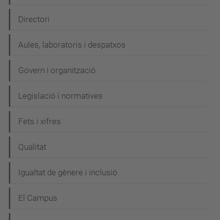
a
Directori
v
e
Aules, laboratoris i despatxos
g
Govern i organització
a
c
Legislació i normatives
i
Fets i xifres
ó
Qualitat
Igualtat de gènere i inclusió
El Campus