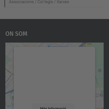
Associacions / Col·legis / Xarxes
On Som
Necessitem el vostre
consentiment per carregar el
servei Google Maps!
Utilitzem un servei de tercers per incrustar
contingut del mapa que pugui recollir dades
sobre la vostra activitat. Reviseu-ne els
detalls i accepteu el servei per veure el
mapa.
Més Informació