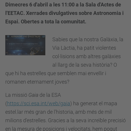
Dimecres 6 d'abril a les 11:00 a la Sala d'Actes de
l'EETAC. Xerrades divulgatives sobre Astronomia i
Espai. Obertes a tota la comunitat.
Sabies que la nostra Galàxia, la
Via Làctia, ha patit violentes
col·lisions amb altres galàxies
al llarg de la seva història? O
que hi ha estrelles que semblen mai envellir i
romanen eternament joves?
La missió
Gaia
de la ESA
(
https://sci.esa.int/web/gaia
) ha generat el mapa
estel.lar més gran de l'historia, amb més de mil
milions d'estrelles. Gracies a la seva increïble precisió
en la mesura de posicions i velocitats, hem pogut