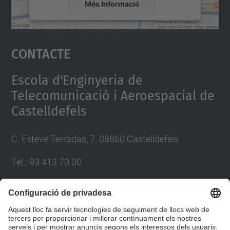
Més Informació
Accepta
Contacte
powered by
Usercentrics Consent
Management Platform
Escola d'Enginyeria de
Telecomunicació i Aeroespacial de
Castelldefels
C. Esteve Terradas, 7. 08860 Castelldefels
Tel.: 93 413 70 00
eetac.web@upc.edu
Llista Xarxes Socials