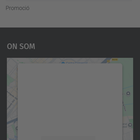
Promoció
On Som
Necessitem el vostre
consentiment per carregar el
servei Google Maps!
Utilitzem un servei de tercers per incrustar
contingut del mapa que pugui recollir dades
sobre la vostra activitat. Reviseu-ne els
detalls i accepteu el servei per veure el
mapa.