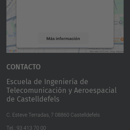
incrustar contenido de mapas que puede
recopilar datos sobre su actividad. Le
rogamos que revise los detalles y acepte el
servicio para ver este mapa.
Más información
Aceptar
Contacto
powered by
Usercentrics Consent
Management Platform
Escuela de Ingeniería de
Telecomunicación y Aeroespacial
de Castelldefels
C. Esteve Terradas, 7 08860 Castelldefels
Tel.
:
93 413 70 00