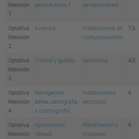
Mención
aeronáuticas 1
aeroportuàries
1
Optativa
Aviónica
I
nstalaciones de
7,5
Mención
comunicaciones
2
Optativa
Control y guiado
G
eotecnia
4,5
Mención
3
Optativa
Navegación
I
nstalaciones
6
Mención
aérea, cartografía
eléctricas
4
y cosmografía
Optativa
O
peraciones
P
lanificación y
6
Mención
Aéreas
procesos