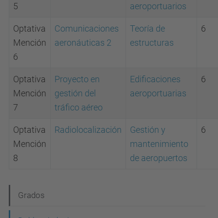
5
aeroportuarios
Optativa
Comunicaciones
T
eoría de
6
Mención
aeronáuticas 2
estructuras
6
Optativa
P
royecto en
E
dificaciones
6
Mención
gestión del
aeroportuarias
7
tráfico aéreo
Optativa
R
adiolocalización
G
estión y
6
Mención
mantenimiento
8
de aeropuertos
N
Grados
a