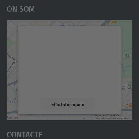
On Som
Necessitem el vostre
consentiment per carregar el
servei Google Maps!
Utilitzem un servei de tercers per incrustar
contingut del mapa que pugui recollir dades
sobre la vostra activitat. Reviseu-ne els
detalls i accepteu el servei per veure el
mapa.
Més Informació
Accepta
Contacte
powered by
Usercentrics Consent
Management Platform