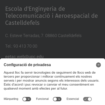
Escola d'Enginyeria de
Telecomunicació i Aeroespacial de
Castelldefels
C. Esteve Terradas, 7. 08860 Castelldefels
Tel.: 93 413 70 00
eetac.web@upc.edu
Llista Xarxes Socials