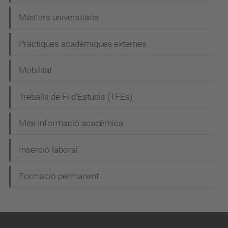
v
e
Màsters universitaris
g
Pràctiques acadèmiques externes
a
c
Mobilitat
i
Treballs de Fi d'Estudis (TFEs)
ó
Més informació acadèmica
Inserció laboral
Formació permanent