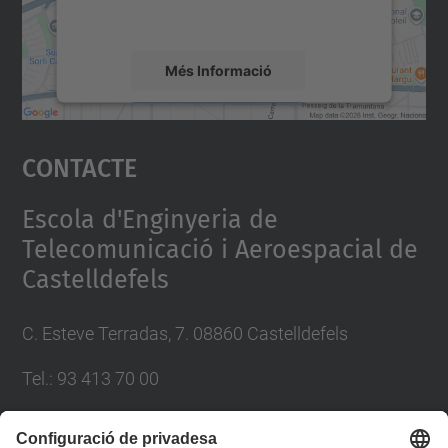
mapa.
Més Informació
Accepta
Contacte
powered by
Usercentrics Consent
Management Platform
Escola d'Enginyeria de
Telecomunicació i Aeroespacial de
Castelldefels
C. Esteve Terradas, 7. 08860 Castelldefels
Tel.: 93 413 70 00
eetac.web@upc.edu