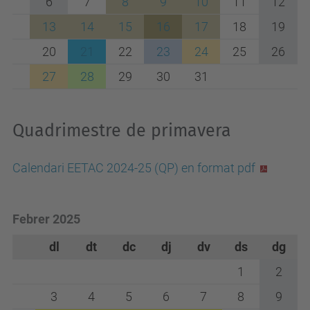
6
7
8
9
10
11
12
13
14
15
16
17
18
19
20
21
22
23
24
25
26
27
28
29
30
31
Quadrimestre de primavera
Calendari EETAC 2024-25 (QP) en format pdf
Febrer 2025
dl
dt
dc
dj
dv
ds
dg
1
2
3
4
5
6
7
8
9