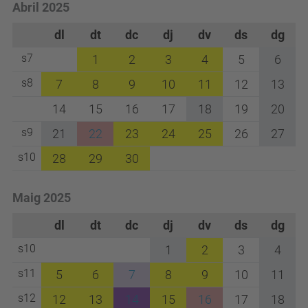
Abril 2025
dl
dt
dc
dj
dv
ds
dg
s7
1
2
3
4
5
6
s8
7
8
9
10
11
12
13
14
15
16
17
18
19
20
s9
21
22
23
24
25
26
27
s10
28
29
30
Maig 2025
dl
dt
dc
dj
dv
ds
dg
s10
1
2
3
4
s11
5
6
7
8
9
10
11
s12
12
13
14
15
16
17
18