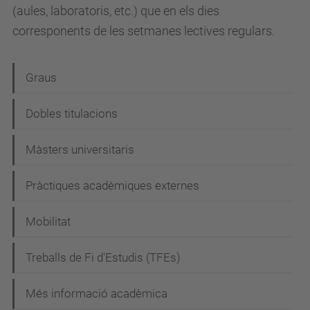
(aules, laboratoris, etc.) que en els dies
corresponents de les setmanes lectives regulars.
N
Graus
a
Dobles titulacions
v
e
Màsters universitaris
g
Pràctiques acadèmiques externes
a
c
Mobilitat
i
Treballs de Fi d'Estudis (TFEs)
ó
Més informació acadèmica