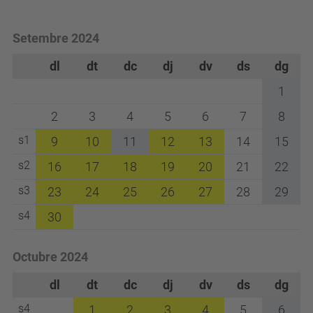
Setembre 2024
dl
dt
dc
dj
dv
ds
dg
1
2
3
4
5
6
7
8
s1
9
10
11
12
13
14
15
s2
16
17
18
19
20
21
22
s3
23
24
25
26
27
28
29
s4
30
Octubre 2024
dl
dt
dc
dj
dv
ds
dg
s4
1
2
3
4
5
6