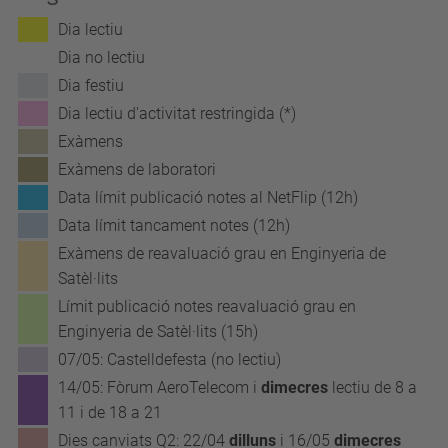
Dia lectiu
Dia no lectiu
Dia festiu
Dia lectiu d'activitat restringida (*)
Exàmens
Exàmens de laboratori
Data límit publicació notes al NetFlip (12h)
Data límit tancament notes (12h)
Exàmens de reavaluació grau en Enginyeria de
Satèl·lits
Límit publicació notes reavaluació grau en
Enginyeria de Satèl·lits (15h)
07/05: Castelldefesta (no lectiu)
14/05: Fòrum AeroTelecom i
dimecres
lectiu de 8 a
11 i de 18 a 21
Dies canviats Q2: 22/04
dilluns
i 16/05
dimecres