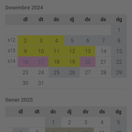
Desembre 2024
dl
dt
dc
dj
dv
ds
dg
1
s12
2
3
4
5
6
7
8
s13
9
10
11
12
13
14
15
s14
16
17
18
19
20
21
22
23
24
25
26
27
28
29
30
31
Gener 2025
dl
dt
dc
dj
dv
ds
dg
1
2
3
4
5