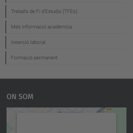
i
Treballs de Fi d'Estudis (TFEs)
ó
Més informació acadèmica
Inserció laboral
Formació permanent
On Som
Necessitem el vostre
consentiment per carregar el