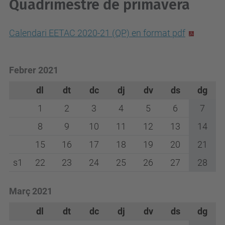
Quadrimestre de primavera
Calendari EETAC 2020-21 (QP) en format pdf
Febrer 2021
dl
dt
dc
dj
dv
ds
dg
1
2
3
4
5
6
7
8
9
10
11
12
13
14
15
16
17
18
19
20
21
s1
22
23
24
25
26
27
28
Març 2021
dl
dt
dc
dj
dv
ds
dg