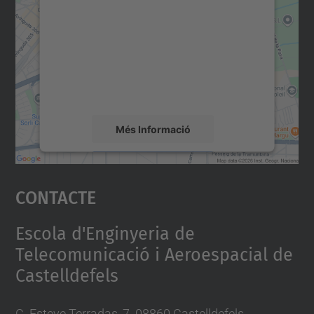
servei Google Maps!
Utilitzem un servei de tercers per incrustar
contingut del mapa que pugui recollir dades
sobre la vostra activitat. Reviseu-ne els
detalls i accepteu el servei per veure el
mapa.
Més Informació
Accepta
Contacte
powered by
Usercentrics Consent
Management Platform
Escola d'Enginyeria de
Telecomunicació i Aeroespacial de
Castelldefels
C. Esteve Terradas, 7. 08860 Castelldefels