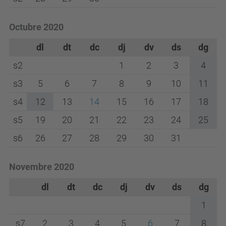
Octubre 2020
dl
dt
dc
dj
dv
ds
dg
s2
1
2
3
4
s3
5
6
7
8
9
10
11
s4
12
13
14
15
16
17
18
s5
19
20
21
22
23
24
25
s6
26
27
28
29
30
31
Novembre 2020
dl
dt
dc
dj
dv
ds
dg
1
s7
2
3
4
5
6
7
8