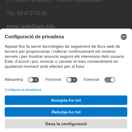
Tel.: 93 413 70 00
eetac.web@upc.edu
Llista Xarxes Socials
© UPC
Escola d'Enginyeria de Telecomunicació i
Aeroespacial de Castelldefels
Desenvolupat amb
Mapa del lloc
Accessibilitat