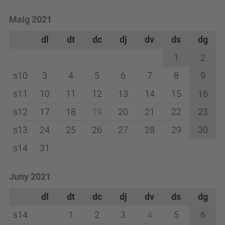
Maig 2021
dl
dt
dc
dj
dv
ds
dg
1
2
s10
3
4
5
6
7
8
9
s11
10
11
12
13
14
15
16
s12
17
18
19
20
21
22
23
s13
24
25
26
27
28
29
30
s14
31
Juny 2021
dl
dt
dc
dj
dv
ds
dg
s14
1
2
3
4
5
6