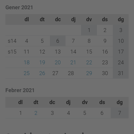
Gener 2021
dl
dt
dc
dj
dv
ds
dg
1
2
3
s14
4
5
6
7
8
9
10
s15
11
12
13
14
15
16
17
18
19
20
21
22
23
24
25
26
27
28
29
30
31
Febrer 2021
dl
dt
dc
dj
dv
ds
dg
1
2
3
4
5
6
7