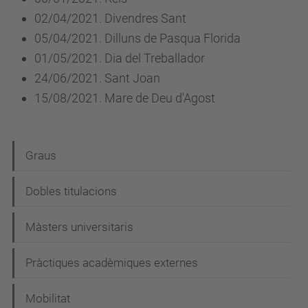
02/04/2021. Divendres Sant
05/04/2021. Dilluns de Pasqua Florida
01/05/2021. Dia del Treballador
24/06/2021. Sant Joan
15/08/2021. Mare de Deu d'Agost
N
Graus
a
Dobles titulacions
v
e
Màsters universitaris
g
Pràctiques acadèmiques externes
a
c
Mobilitat