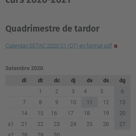
Quadrimestre de tardor
Calendari EETAC 2020-21 (QT) en format pdf
Setembre 2020
dl
dt
dc
dj
dv
ds
dg
1
2
3
4
5
6
7
8
9
10
11
12
13
14
15
16
17
18
19
20
s1
21
22
23
24
25
26
27
s2
28
29
30