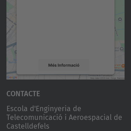
Necessitem el vostre
consentiment per carregar el
servei Google Maps!
Utilitzem un servei de tercers per incrustar
contingut del mapa que pugui recollir dades
sobre la vostra activitat. Reviseu-ne els
detalls i accepteu el servei per veure el
mapa.
Més Informació
Accepta
Contacte
powered by
Usercentrics Consent
Management Platform
Escola d'Enginyeria de
Telecomunicació i Aeroespacial de
Castelldefels