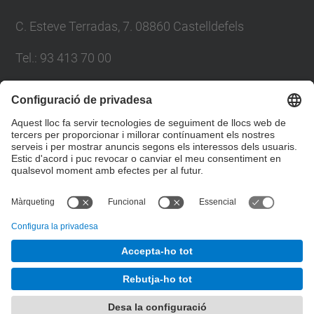
C. Esteve Terradas, 7. 08860 Castelldefels
Tel.: 93 413 70 00
eetac.web@upc.edu
Llista Xarxes Socials
© UPC
Escola d'Enginyeria de Telecomunicació i
Aeroespacial de Castelldefels
Desenvolupat amb