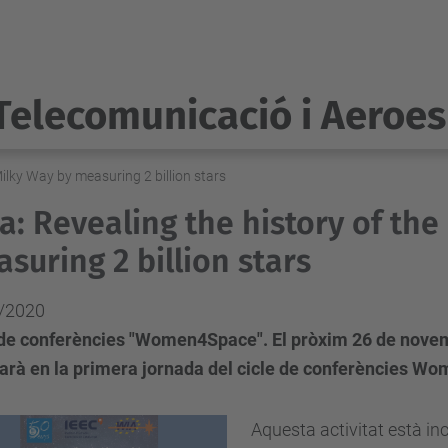
Telecomunicació i Aeroes
Milky Way by measuring 2 billion stars
a: Revealing the history of the
suring 2 billion stars
/2020
 de conferències "Women4Space". El pròxim 26 de novem
carà en la primera jornada del cicle de conferències W
Aquesta activitat està in