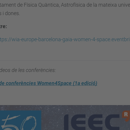
ament de Física Quàntica, Astrofísica de la mateixa univers
 i dones.
re:
tps://wia-europe-barcelona-gaia-women-4-space.eventbri
deos de les conferències:
 de conferències Women4Space (1a edició)