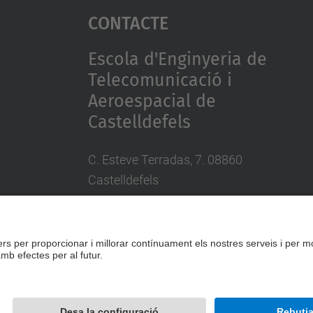
Contacte
Escola d'Enginyeria de
Telecomunicació i
Aeroespacial de
Castelldefels
C. Esteve Terradas, 7. 08860
Castelldefels
Tel.: 93 413 70 00
eetac.web@upc.edu