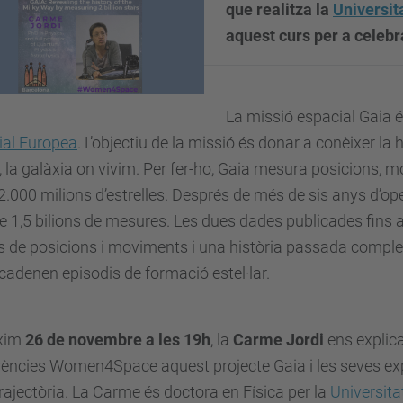
que realitza la
Universit
aquest curs per a celebr
La missió espacial Gaia és
ial Europea
. L’objectiu de la missió és donar a conèixer la 
, la galàxia on vivim. Per fer-ho, Gaia mesura posicions, m
2.000 milions d’estrelles. Després de més de sis anys d’oper
 1,5 bilions de mesures. Les dues dades publicades fins a
 de posicions i moviments i una història passada comple
adenen episodis de formació estel·lar.
òxim
26 de novembre a les 19h
, la
Carme Jordi
ens explica
ències Women4Space aquest projecte Gaia i les seves expe
rajectòria. La Carme és doctora en Física per la
Universita