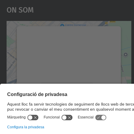
On Som
Necessitem el vostre consentiment
per carregar el servei Google Maps!
Utilitzem un servei de tercers per incrustar
contingut del mapa que pugui recollir dades
sobre la vostra activitat. Reviseu-ne els
detalls i accepteu el servei per veure el mapa.
Més Informació
Accepta
powered by
Usercentrics Consent
Management Platform