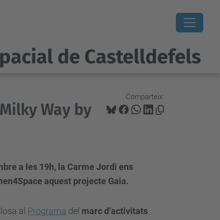
pacial de Castelldefels
Comparteix:
 Milky Way by
bre a les 19h, la Carme Jordi ens
omen4Space aquest projecte Gaia.
closa al
Programa
del
marc d’activitats