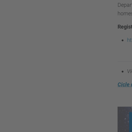
Depart
homes
Regist
ht
Ví
Cicle