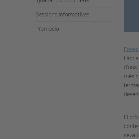
Igualtat d'oportunitats
Sessions informatives
Promoció
Espac
Làctia
d’uns 
més de
termes
desenc
El pr
confer
seva t