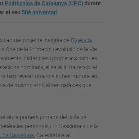
at Politècnica de Catalunya (UPC)
durant
ar el seu
50è aniversari
.
 l’actual projecte insígnia de l’
Agència
història de la formació i evolució de la Via
oviments, distàncies i propietats físiques
acions nominals, el satèl·lit ha recopilat
ra han revelat una rica subestructura en
xa de fusions amb altres galàxies que
rà en la primera jornada del cicle de
riències personals i professionals de la
t de Barcelona
, Catedràtica al