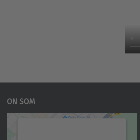
On Som
Necessitem el vostre consentiment
per carregar el servei Google Maps!