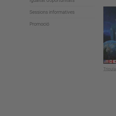
Igualtat d'oportunitats
Sessions informatives
Promoció
Tripula