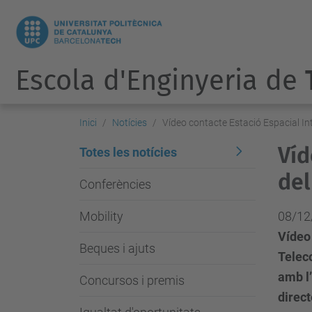
Escola d'Enginyeria de
Inici
Notícies
Vídeo contacte Estació Espacial Inte
Víd
Totes les notícies
del
Conferències
Mobility
08/12
Vídeo 
Beques i ajuts
Telec
amb l’
Concursos i premis
direct