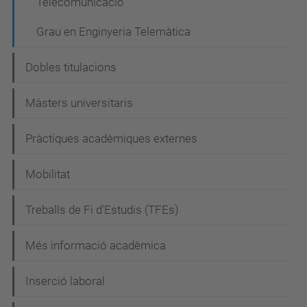
Telecomunicació
c
Grau en Enginyeria Telemàtica
i
ó
Dobles titulacions
Màsters universitaris
Pràctiques acadèmiques externes
Mobilitat
Treballs de Fi d'Estudis (TFEs)
Més informació acadèmica
Inserció laboral