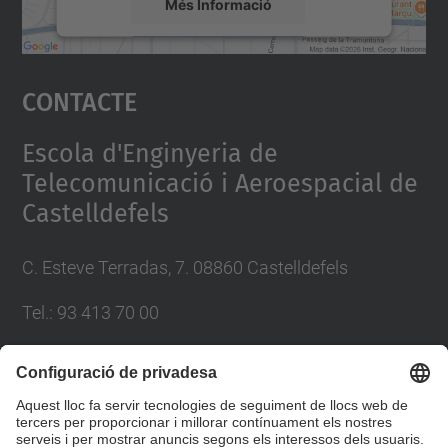
Més Informació
Accepta
Contacte
powered by
Usercentrics Consent
Management Platform
Escola d'Enginyeria de
Telecomunicació i Aeroespacial de
Castelldefels
C. Esteve Terradas, 7. 08860 Castelldefels
Tel.: 93 413 70 00
eetac.web@upc.edu
Llista Xarxes Socials