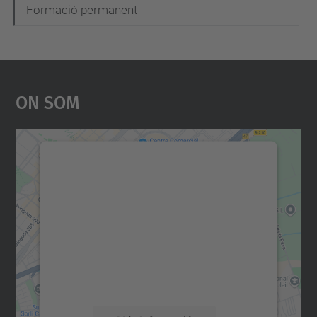
Formació permanent
On Som
Necessitem el vostre
consentiment per carregar el
servei Google Maps!
Utilitzem un servei de tercers per incrustar
contingut del mapa que pugui recollir dades
sobre la vostra activitat. Reviseu-ne els
detalls i accepteu el servei per veure el
mapa.