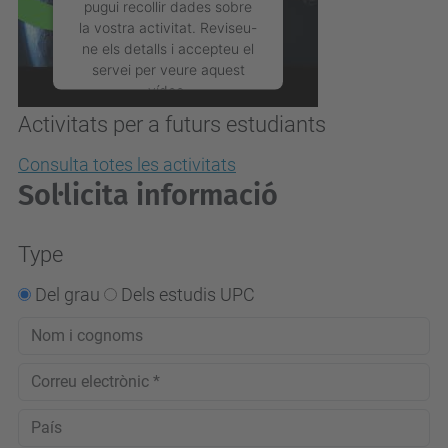
pugui recollir dades sobre
la vostra activitat. Reviseu-
ne els detalls i accepteu el
servei per veure aquest
vídeo.
Activitats per a futurs estudiants
Més Informació
Consulta totes les activitats
Sol·licita informació
Accepta
powered by
Usercentrics
Type
Consent Management
Platform
Del grau
Dels estudis UPC