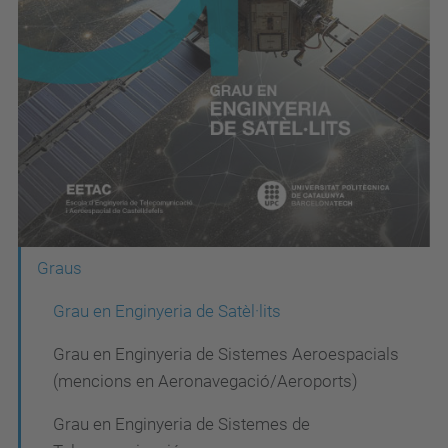
N
Graus
a
Grau en Enginyeria de Satèl·lits
v
Grau en Enginyeria de Sistemes Aeroespacials
e
(mencions en Aeronavegació/Aeroports)
g
Grau en Enginyeria de Sistemes de
a