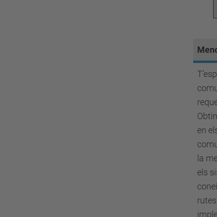
Menc
T’esp
comun
reque
Obtin
en el
comun
la me
els s
conei
rutes 
imple