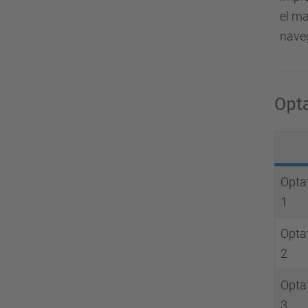
el m
naveg
Opt
Opta
1
Opta
2
Opta
3