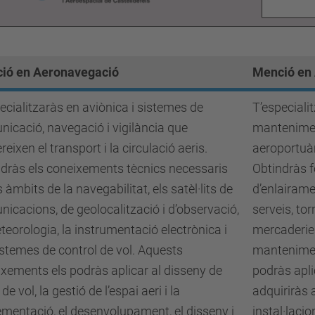
ió en Aeronavegació
Menció en 
ecialitzaràs en aviònica i sistemes de
T’especiali
icació, navegació i vigilància que
manteniment
reixen el transport i la circulació aeris.
aeroportuàr
dràs els coneixements tècnics necessaris
Obtindràs 
s àmbits de la navegabilitat, els satèl·lits de
d’enlairame
icacions, de geolocalització i d’observació,
serveis, tor
teorologia, la instrumentació electrònica i
mercaderies
istemes de control de vol. Aquests
manteniment
xements els podràs aplicar al disseny de
podràs apli
de vol, la gestió de l’espai aeri i la
adquiriràs 
mentació, el desenvolupament, el disseny i
instal·laci