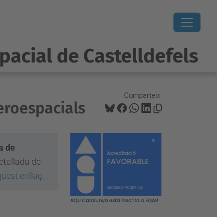
pacial de Castelldefels
Comparteix:
eroespacials
a de
etallada de
uest enllaç.