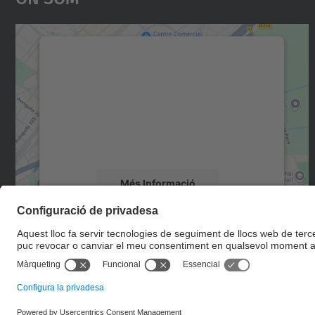
Necessitem el vostre consentiment
per carregar el servei Google Maps!
Utilitzem un servei de tercers per incrustar
contingut del mapa que pugui recollir dades
sobre la vostra activitat. Reviseu-ne els
detalls i accepteu el servei per veure el mapa.
Més Informació
Accepta
powered by
Usercentrics Consent
Management Platform
© UPC
Escola d'Enginyeria de Telecomunicació i Aeroespacial de
Castelldefels