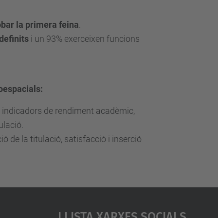
bar la primera feina
.
definits
i un 93% exerceixen funcions
oespacials:
 indicadors de rendiment acadèmic,
ulació.
ó de la titulació, satisfacció i inserció
Llista Xarxes Socials