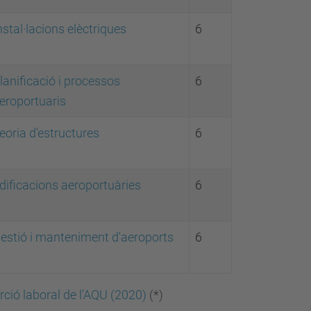
nstal·lacions elèctriques
6
lanificació i processos
6
eroportuaris
eoria d'estructures
6
dificacions aeroportuàries
6
estió i manteniment d'aeroports
6
rció laboral de l’AQU (2020)
(*)