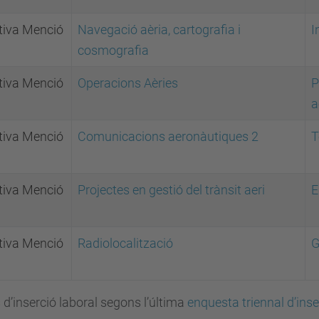
tiva Menció
Navegació aèria, cartografia i
I
cosmografia
tiva Menció
Operacions Aèries
P
a
tiva Menció
Comunicacions aeronàutiques 2
T
tiva Menció
Projectes en gestió del trànsit aeri
E
tiva Menció
Radiolocalització
G
d’inserció laboral segons l’última
enquesta triennal d’inse