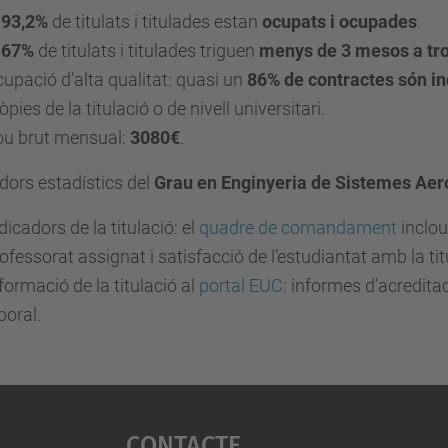
93,2%
de titulats i titulades estan
ocupats i ocupades
.
67
%
de titulats i titulades triguen
menys de 3 mesos a tro
upació d’alta qualitat: quasi un
86% de contractes són in
òpies de la titulació o de nivell universitari.
ou brut mensual:
3080€
.
dors estadístics del
Grau en Enginyeria de Sistemes Aer
dicadors de la titulació: el
quadre de comandament
inclou
ofessorat assignat i satisfacció de l’estudiantat amb la tit
formació de la titulació al
portal EUC
: informes d’acreditaci
boral.
Contacte