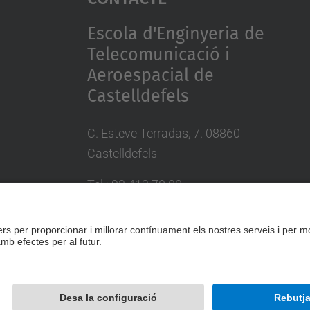
Escola d'Enginyeria de
Telecomunicació i
Aeroespacial de
Castelldefels
C. Esteve Terradas, 7. 08860
Castelldefels
Tel.: 93 413 70 00
eetac.web@upc.edu
Desenvolupat amb
Mapa del lloc