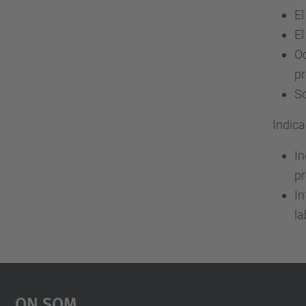
El
El
Oc
pr
S
Indica
In
pr
In
la
On Som