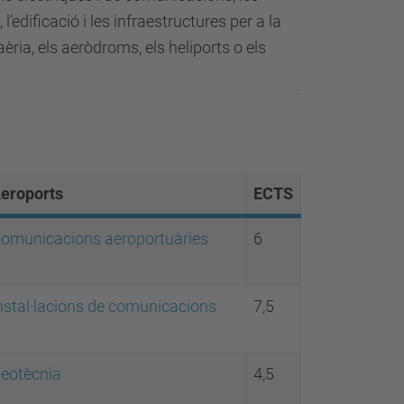
 l’edificació i les infraestructures per a la
èria, els aeròdroms, els heliports o els
eroports
ECTS
omunicacions aeroportuàries
6
nstal·lacions de comunicacions
7,5
eotècnia
4,5