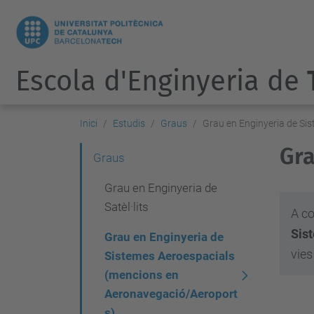
Escola d'Enginyeria de
Inici
Estudis
Graus
Grau en Enginyeria de Si
Gra
N
Graus
a
Grau en Enginyeria de
v
Satèl·lits
A co
e
Sis
Grau en Enginyeria de
g
vies
Sistemes Aeroespacials
a
(mencions en
Aeronavegació/Aeroport
c
s)