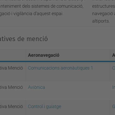
anteniment dels sistemes de comunicació,
estructures,
ació i vigilància d’aquest espai.
navegació a
altiports.
atives de menció
Aeronavegació
A
tiva Menció
Comunicacions aeronàutiques 1
C
tiva Menció
Aviònica
I
tiva Menció
Control i guiatge
G