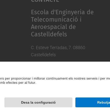
Escola d'Enginyeria de
Telecomunicació i
Aeroespacial de
Castelldefels
C. Esteve Terradas, 7. 08860
Castelldefels
Tel.: 93 413 70 00
eetac.web@upc.edu
Desenvolupat amb
Mapa del lloc