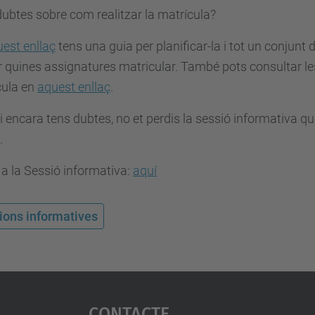
ubtes sobre com realitzar la matrícula?
est enllaç
tens una guia per planificar-la i tot un conjunt d
r quines assignatures matricular. També pots consultar l
ula en
aquest enllaç
.
i encara tens dubtes, no et perdis la sessió informativa qu
.
 a la Sessió informativa:
aquí
ions informatives
Contacte