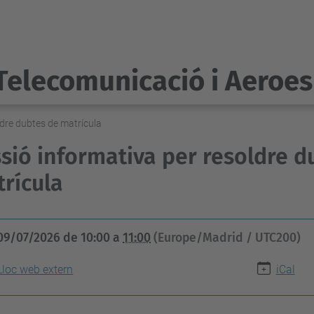
Telecomunicació i Aeroes
ldre dubtes de matrícula
sió informativa per resoldre d
rícula
09/07/2026
de
10:00
a
11:00
(Europe/Madrid / UTC200)
Lloc web extern
iCal