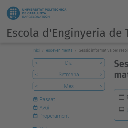
Escola d'Enginyeria de
Inici
esdeveniments
Sessió informativa per reso
Ses
<
Dia
>
mat
<
Setmana
>
<
Mes
>
h
Passat
t
Avui
7
t
Properament
p
s