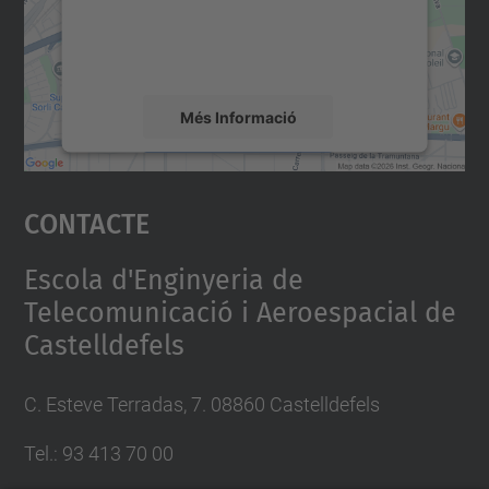
sobre la vostra activitat. Reviseu-ne els
detalls i accepteu el servei per veure el
mapa.
Més Informació
Accepta
Contacte
powered by
Usercentrics Consent
Management Platform
Escola d'Enginyeria de
Telecomunicació i Aeroespacial de
Castelldefels
C. Esteve Terradas, 7. 08860 Castelldefels
Tel.: 93 413 70 00