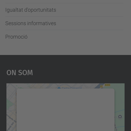
Igualtat d'oportunitats
Sessions informatives
Promoció
On Som
Necessitem el vostre
consentiment per carregar el
servei Google Maps!
Utilitzem un servei de tercers per incrustar
contingut del mapa que pugui recollir dades