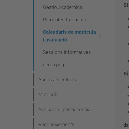
a
Si
Gestió Acadèmica
v
Preguntes freqüents
e
Calendaris de matrícula
g
i avaluació
a
c
Sessions informatives
i
cerca.png
ó
Si
Accés als estudis
Matrícula
Avaluació i permanència
Reconeixements i
da