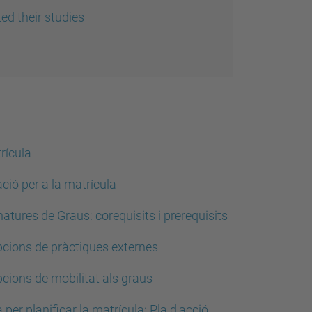
d their studies
rícula
ió per a la matrícula
natures de Graus: corequisits i prerequisits
pcions de pràctiques externes
cions de mobilitat als graus
per planificar la matrícula: Pla d'acció