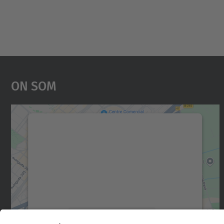
On Som
Necessitem el vostre consentiment
per carregar el servei Google Maps!
Utilitzem un servei de tercers per incrustar
contingut del mapa que pugui recollir dades
sobre la vostra activitat. Reviseu-ne els
detalls i accepteu el servei per veure el mapa.
Més Informació