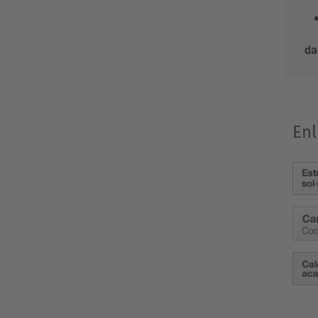
da
Enl