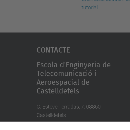
tutorial
Contacte
Escola d'Enginyeria de
Telecomunicació i
Aeroespacial de
Castelldefels
C. Esteve Terradas, 7. 08860
Castelldefels
Tel.: 93 413 70 00