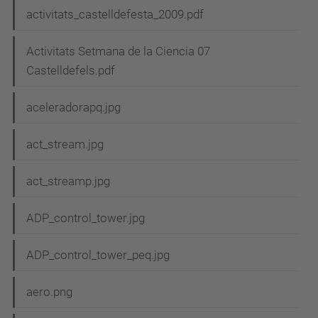
activitats_castelldefesta_2009.pdf
Activitats Setmana de la Ciencia 07
Castelldefels.pdf
aceleradorapq.jpg
act_stream.jpg
act_streamp.jpg
ADP_control_tower.jpg
ADP_control_tower_peq.jpg
aero.png