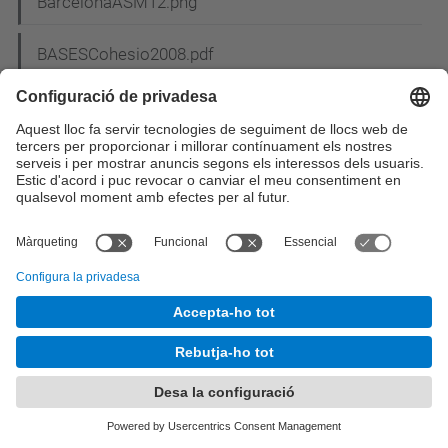
BarcelonaASM12.png
BASESCohesio2008.pdf
bases_concurs_cartell.pdf
Bases del concurs de nadales_2.pdf
Bases_sorteig_MU.pdf
Bases XIII Premio Abertis (Es).pdf
BASM2013.png
BASM2013pq.png
BCN.gif