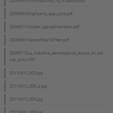
20090401informacions218_XCastillo.pdf
20090501Enginyeria_que_cura.pdf
20090511Cluster_agroalimentario.pdf
20090601XarxesPeerToPeer.pdf
20090712La_industria_aeroespacial_busca_on_ate
rrar_AVUI.PDF
20110412_003.jpg
20110412_003_p.jpg
20110412_005.jpg
20110412_008.jpg