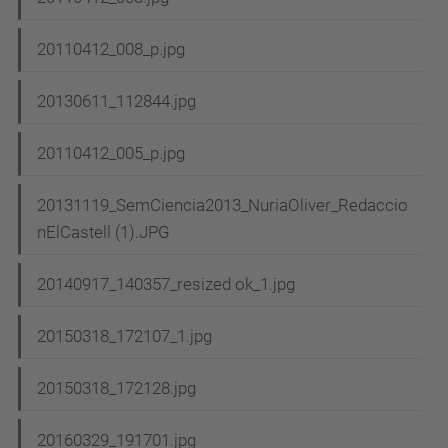
20110412_008_p.jpg
20130611_112844.jpg
20110412_005_p.jpg
20131119_SemCiencia2013_NuriaOliver_Redaccio
nElCastell (1).JPG
20140917_140357_resized ok_1.jpg
20150318_172107_1.jpg
20150318_172128.jpg
20160329_191701.jpg