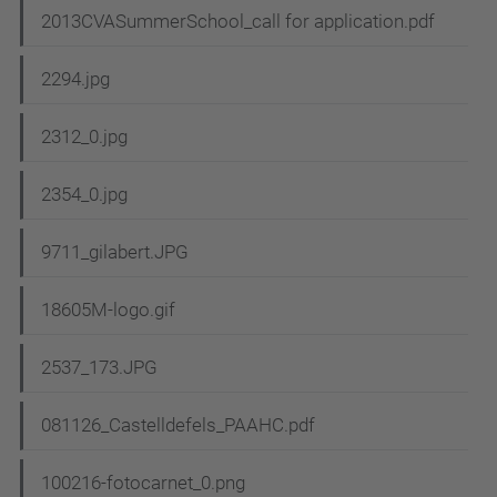
2013CVASummerSchool_call for application.pdf
2294.jpg
2312_0.jpg
2354_0.jpg
9711_gilabert.JPG
18605M-logo.gif
2537_173.JPG
081126_Castelldefels_PAAHC.pdf
100216-fotocarnet_0.png