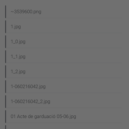
N
~3539600.png
a
1.jpg
v
e
1_0.jpg
g
1_1.jpg
a
c
1_2.jpg
i
1-060216042.jpg
ó
1-060216042_2.jpg
01 Acte de garduació 05-06.jpg