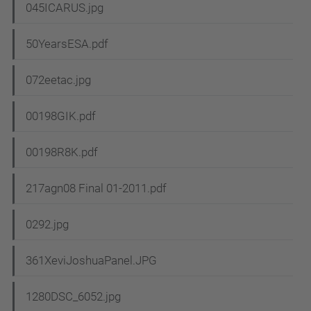
045ICARUS.jpg
50YearsESA.pdf
072eetac.jpg
00198GIK.pdf
00198R8K.pdf
217agn08 Final 01-2011.pdf
0292.jpg
361XeviJoshuaPanel.JPG
1280DSC_6052.jpg