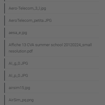
Aero-Telecom_3_l.jpg
AeroTelecom_petita.JPG
aesa_e.jpg
Affiche 13 CVA summer school 20120224_small
resolution.pdf
AI_g_0.JPG
AI_p_0.JPG
airsim15.jpg
AirSim_pq.png