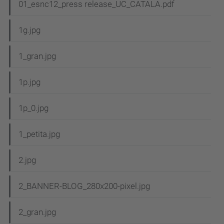
01_esnc12_press release_UC_CATALA.pdf
1g.jpg
1_gran.jpg
1p.jpg
1p_0.jpg
1_petita.jpg
2.jpg
2_BANNER-BLOG_280x200-pixel.jpg
2_gran.jpg