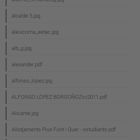
alcalde 5.jpg
aleixcoma_eetac.jpg
alb_g.jpg
alexander.pdf
alfonso_lopez.jpg
ALFONSO LÓPEZ BORGOÑOZcv2011.pdf
Alicante.jpg
Allotjaments Pius Font i Quer - estudiants.pdf