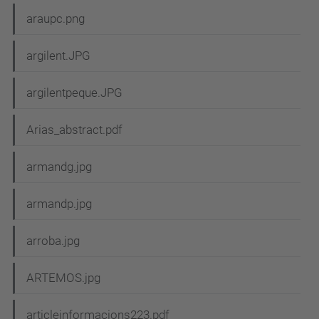
araupc.png
argilent.JPG
argilentpeque.JPG
Arias_abstract.pdf
armandg.jpg
armandp.jpg
arroba.jpg
ARTEMOS.jpg
articleinformacions223.pdf