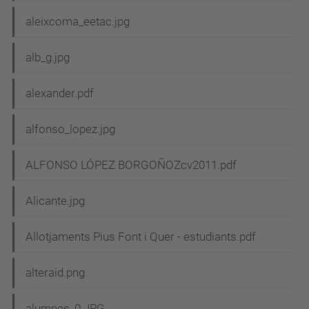
aleixcoma_eetac.jpg
alb_g.jpg
alexander.pdf
alfonso_lopez.jpg
ALFONSO LÓPEZ BORGOÑOZcv2011.pdf
Alicante.jpg
Allotjaments Pius Font i Quer - estudiants.pdf
alteraid.png
alumnes_0.JPG