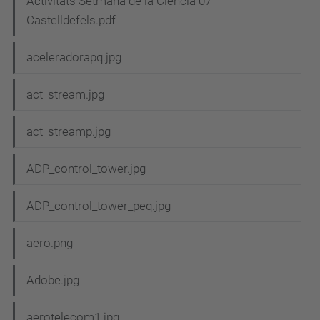
Activitats Setmana de la Ciencia 07
Castelldefels.pdf
aceleradorapq.jpg
act_stream.jpg
act_streamp.jpg
ADP_control_tower.jpg
ADP_control_tower_peq.jpg
aero.png
Adobe.jpg
aerotelecom1.jpg