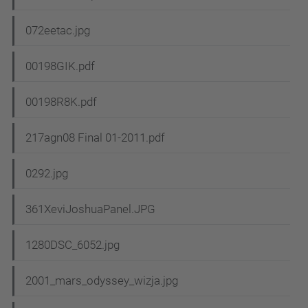
072eetac.jpg
00198GIK.pdf
00198R8K.pdf
217agn08 Final 01-2011.pdf
0292.jpg
361XeviJoshuaPanel.JPG
1280DSC_6052.jpg
2001_mars_odyssey_wizja.jpg