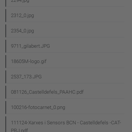
2294.jpg
2312_0.jpg
2354_0.jpg
9711_gilabert.JPG
18605M-logo.gif
2537_173.JPG
081126_Castelldefels_PAAHC.pdf
100216-fotocarnet_0.png
111124-Xarxes i Sensors BCN - Castelldefels -CAT-
PRJ.pdf