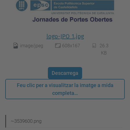
logo-JPO_1.jpg
image/jpeg
608x167
26.3
KB
Descarrega
Feu clic per a visualitzar la imatge a mida
completa…
N
~3539600.png