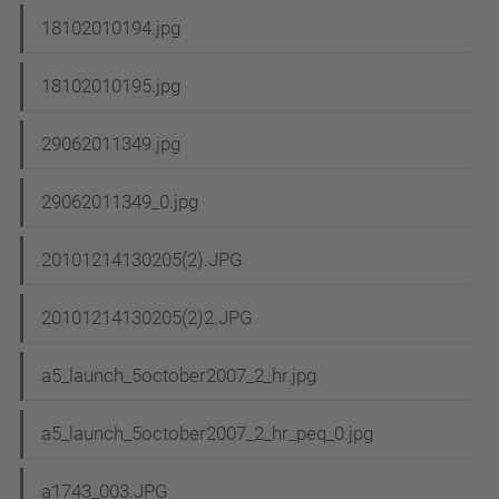
18102010194.jpg
18102010195.jpg
29062011349.jpg
29062011349_0.jpg
20101214130205(2).JPG
20101214130205(2)2.JPG
a5_launch_5october2007_2_hr.jpg
a5_launch_5october2007_2_hr_peq_0.jpg
a1743_003.JPG