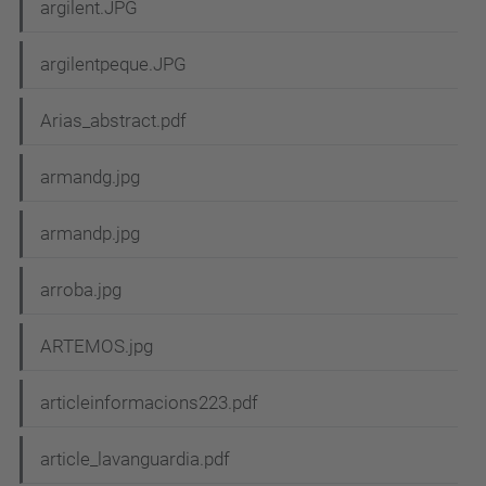
argilent.JPG
argilentpeque.JPG
Arias_abstract.pdf
armandg.jpg
armandp.jpg
arroba.jpg
ARTEMOS.jpg
articleinformacions223.pdf
article_lavanguardia.pdf