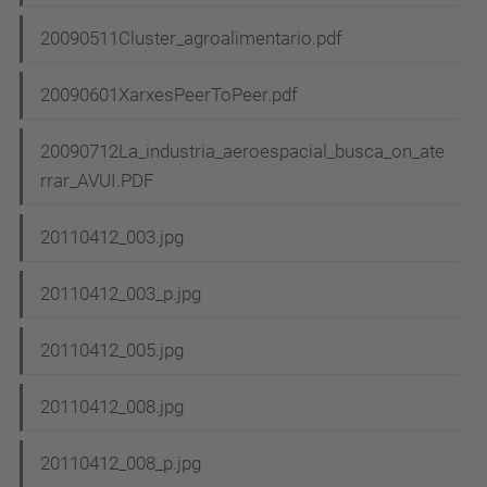
20090511Cluster_agroalimentario.pdf
20090601XarxesPeerToPeer.pdf
20090712La_industria_aeroespacial_busca_on_ate
rrar_AVUI.PDF
20110412_003.jpg
20110412_003_p.jpg
20110412_005.jpg
20110412_008.jpg
20110412_008_p.jpg