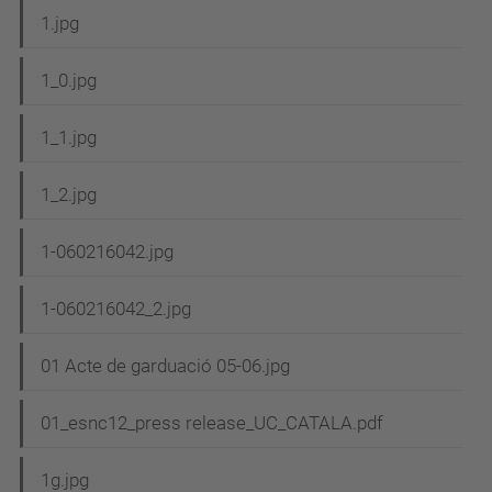
a
1.jpg
v
e
1_0.jpg
g
1_1.jpg
a
c
1_2.jpg
i
1-060216042.jpg
ó
1-060216042_2.jpg
01 Acte de garduació 05-06.jpg
01_esnc12_press release_UC_CATALA.pdf
1g.jpg