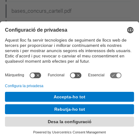
bases_concurs_cartell.pdf
Bases del concurs de nadales_2.pdf
Bases_sorteig_MU.pdf
Bases XIII Premio Abertis (Es).pdf
BASM2013.png
BASM2013pq.png
BCN.gif
BCS_pic3.jpg