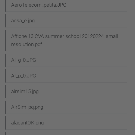
AeroTelecom_petita.JPG
aesa_e.jpg
Affiche 13 CVA summer school 20120224_small
resolution.pdf
AI_g_0.JPG
AI_p_0.JPG
airsim15.jpg
AirSim_pq.png
alacantOK.png