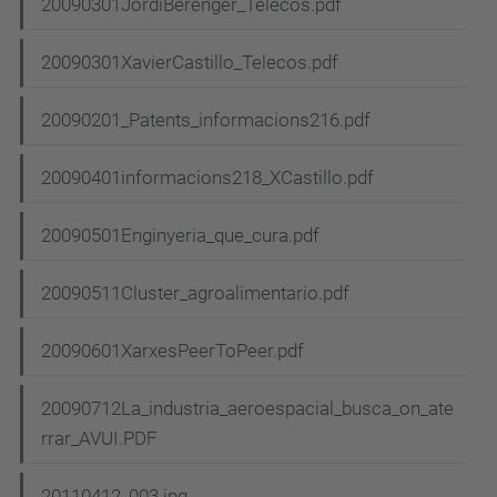
20090301JordiBerenger_Telecos.pdf
20090301XavierCastillo_Telecos.pdf
20090201_Patents_informacions216.pdf
20090401informacions218_XCastillo.pdf
20090501Enginyeria_que_cura.pdf
20090511Cluster_agroalimentario.pdf
20090601XarxesPeerToPeer.pdf
20090712La_industria_aeroespacial_busca_on_ate
rrar_AVUI.PDF
20110412_003.jpg