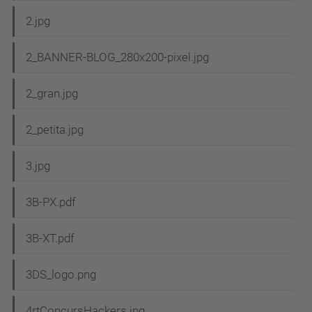
2.jpg
2_BANNER-BLOG_280x200-pixel.jpg
2_gran.jpg
2_petita.jpg
3.jpg
3B-PX.pdf
3B-XT.pdf
3DS_logo.png
4rtConcursHackers.jpg