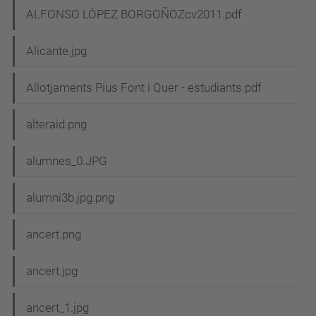
ALFONSO LÓPEZ BORGOÑOZcv2011.pdf
Alicante.jpg
Allotjaments Pius Font i Quer - estudiants.pdf
alteraid.png
alumnes_0.JPG
alumni3b.jpg.png
ancert.png
ancert.jpg
ancert_1.jpg