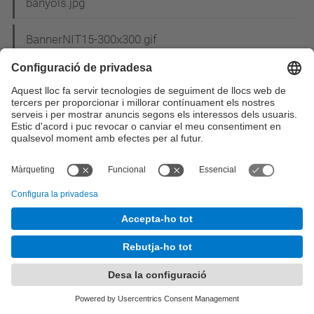
banyols.jpg
BannerNIT15-300x300.gif
banyols3-2.png
BarcelonaASM12.png
BASESCohesio2008.pdf
bases_concurs_cartell.pdf
Bases del concurs de nadales_2.pdf
Bases_sorteig_MU.pdf
Bases XIII Premio Abertis (Es).pdf