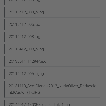
20110412_003_p.jpg
20110412_005.jpg
20110412_008.jpg
20110412_008_p.jpg
20130611_112844.jpg
20110412_005_p.jpg
20131119_SemCiencia2013_NuriaOliver_Redaccio
nElCastell (1).JPG
20140917_140357_resized ok_1.jpg