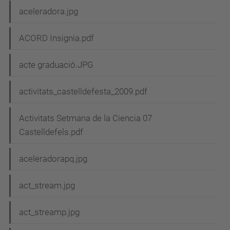
aceleradora.jpg
ACORD Insignia.pdf
acte graduació.JPG
activitats_castelldefesta_2009.pdf
Activitats Setmana de la Ciencia 07
Castelldefels.pdf
aceleradorapq.jpg
act_stream.jpg
act_streamp.jpg