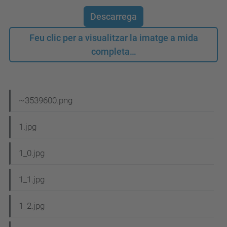
Descarrega
Feu clic per a visualitzar la imatge a mida
completa…
N
~3539600.png
a
1.jpg
v
e
1_0.jpg
g
1_1.jpg
a
c
1_2.jpg
i