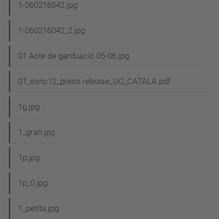
1-060216042.jpg
ó
1-060216042_2.jpg
01 Acte de garduació 05-06.jpg
01_esnc12_press release_UC_CATALA.pdf
1g.jpg
1_gran.jpg
1p.jpg
1p_0.jpg
1_petita.jpg