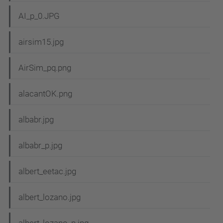
AI_p_0.JPG
airsim15.jpg
AirSim_pq.png
alacantOK.png
albabr.jpg
albabr_p.jpg
albert_eetac.jpg
albert_lozano.jpg