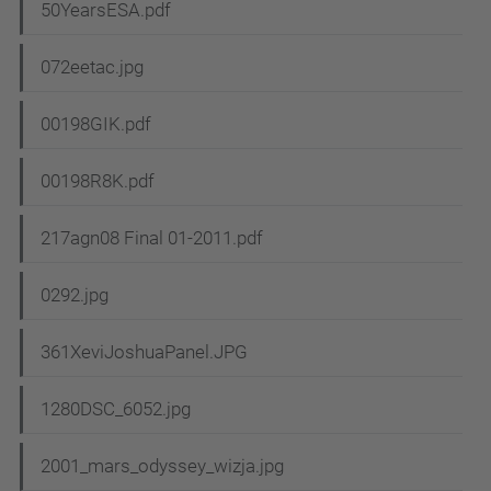
50YearsESA.pdf
072eetac.jpg
00198GIK.pdf
00198R8K.pdf
217agn08 Final 01-2011.pdf
0292.jpg
361XeviJoshuaPanel.JPG
1280DSC_6052.jpg
2001_mars_odyssey_wizja.jpg