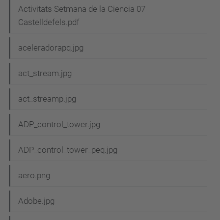
Activitats Setmana de la Ciencia 07
Castelldefels.pdf
aceleradorapq.jpg
act_stream.jpg
act_streamp.jpg
ADP_control_tower.jpg
ADP_control_tower_peq.jpg
aero.png
Adobe.jpg