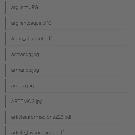
argilent.JPG
argilentpeque.JPG
Arias_abstract.pdf
armandg.jpg
armandp.jpg
arroba.jpg
ARTEMOS.jpg
articleinformacions223.pdf
article_lavanguardia.pdf