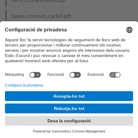
BASESCohesio2008.pdf
bases_concurs_cartell.pdf
Bases del concurs de nadales_2.pdf
Bases_sorteig_MU.pdf
Bases XIII Premio Abertis (Es).pdf
BASM2013.png
BASM2013pq.png
BCN.gif
BCS_pic3.jpg