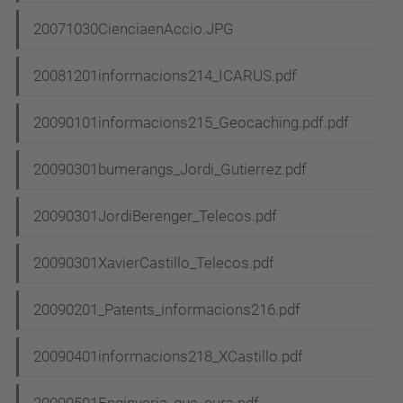
20071030CienciaenAccio.JPG
20081201informacions214_ICARUS.pdf
20090101informacions215_Geocaching.pdf.pdf
20090301bumerangs_Jordi_Gutierrez.pdf
20090301JordiBerenger_Telecos.pdf
20090301XavierCastillo_Telecos.pdf
20090201_Patents_informacions216.pdf
20090401informacions218_XCastillo.pdf