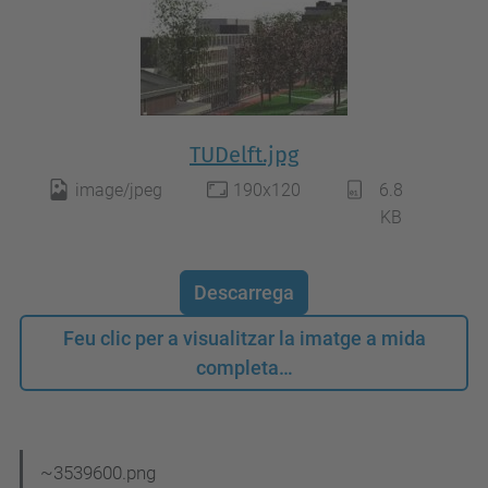
TUDelft.jpg
image/jpeg
190x120
6.8
KB
Descarrega
Feu clic per a visualitzar la imatge a mida
completa…
N
~3539600.png