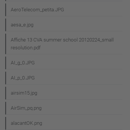
AeroTelecom_petita.JPG
aesa_e.jpg
Affiche 13 CVA summer school 20120224_small
resolution.pdf
AI_g_0.JPG
AI_p_0.JPG
airsim15.jpg
AirSim_pq.png
alacantOK.png