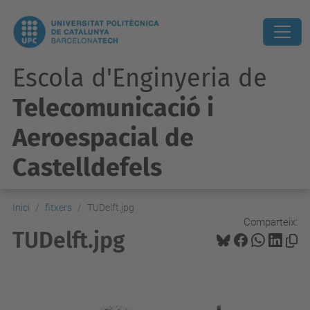
Escola d'Enginyeria de
Telecomunicació i
Aeroespacial de
Castelldefels
Inici
fitxers
TUDelft.jpg
Comparteix:
TUDelft.jpg