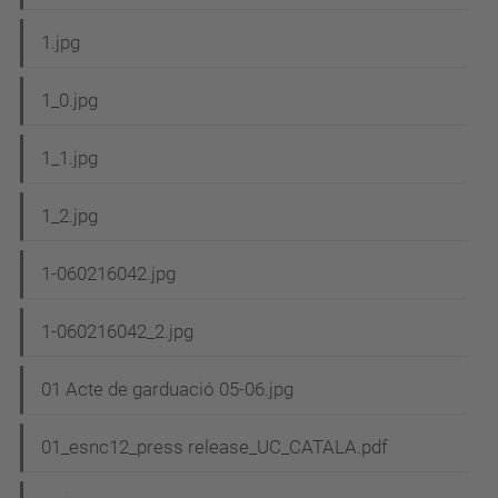
a
1.jpg
v
e
1_0.jpg
g
1_1.jpg
a
c
1_2.jpg
i
1-060216042.jpg
ó
1-060216042_2.jpg
01 Acte de garduació 05-06.jpg
01_esnc12_press release_UC_CATALA.pdf