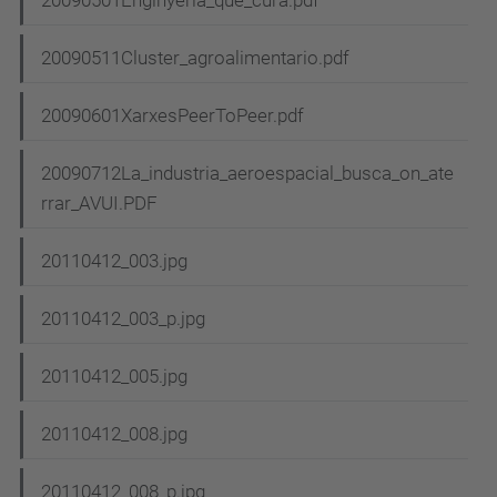
20090501Enginyeria_que_cura.pdf
20090511Cluster_agroalimentario.pdf
20090601XarxesPeerToPeer.pdf
20090712La_industria_aeroespacial_busca_on_ate
rrar_AVUI.PDF
20110412_003.jpg
20110412_003_p.jpg
20110412_005.jpg
20110412_008.jpg
20110412_008_p.jpg