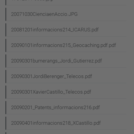
20071030CienciaenAccio.JPG
20081201informacions214_ICARUS.pdf
20090101informacions215_Geocaching.pdf.pdf
20090301bumerangs_Jordi_Gutierrez.pdf
20090301JordiBerenger_Telecos.pdf
20090301XavierCastillo_Telecos.pdf
20090201_Patents_informacions216.pdf
20090401informacions218_XCastillo.pdf