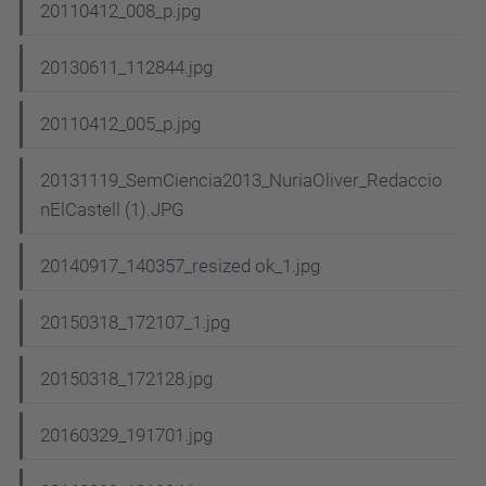
20110412_008_p.jpg
20130611_112844.jpg
20110412_005_p.jpg
20131119_SemCiencia2013_NuriaOliver_Redaccio
nElCastell (1).JPG
20140917_140357_resized ok_1.jpg
20150318_172107_1.jpg
20150318_172128.jpg
20160329_191701.jpg