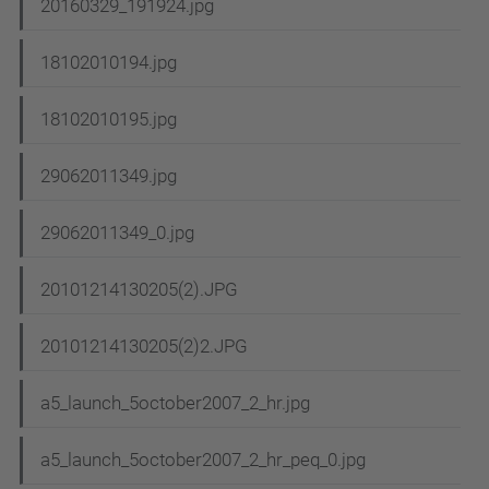
20160329_191924.jpg
18102010194.jpg
18102010195.jpg
29062011349.jpg
29062011349_0.jpg
20101214130205(2).JPG
20101214130205(2)2.JPG
a5_launch_5october2007_2_hr.jpg
a5_launch_5october2007_2_hr_peq_0.jpg