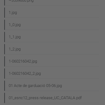
N
~3539600.png
a
1.jpg
v
e
1_0.jpg
g
1_1.jpg
a
c
1_2.jpg
i
1-060216042.jpg
ó
1-060216042_2.jpg
01 Acte de garduació 05-06.jpg
01_esnc12_press release_UC_CATALA.pdf