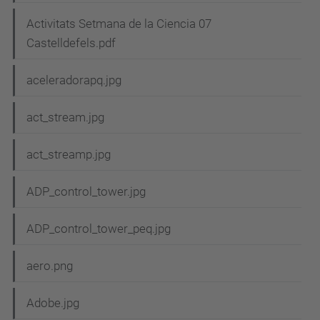
Activitats Setmana de la Ciencia 07
Castelldefels.pdf
aceleradorapq.jpg
act_stream.jpg
act_streamp.jpg
ADP_control_tower.jpg
ADP_control_tower_peq.jpg
aero.png
Adobe.jpg