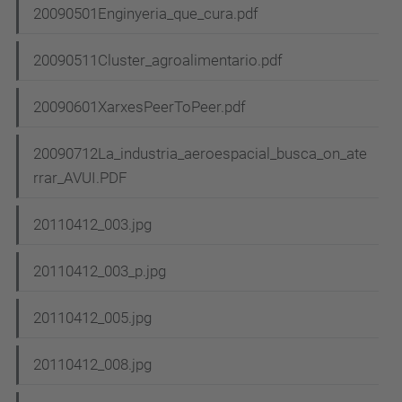
20090501Enginyeria_que_cura.pdf
20090511Cluster_agroalimentario.pdf
20090601XarxesPeerToPeer.pdf
20090712La_industria_aeroespacial_busca_on_ate
rrar_AVUI.PDF
20110412_003.jpg
20110412_003_p.jpg
20110412_005.jpg
20110412_008.jpg