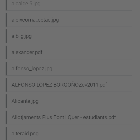
alcalde 5.jpg
aleixcoma_eetac.jpg
alb_g.jpg
alexander.pdf
alfonso_lopez.jpg
ALFONSO LÓPEZ BORGOÑOZcv2011.pdf
Alicante.jpg
Allotjaments Pius Font i Quer - estudiants.pdf
alteraid.png