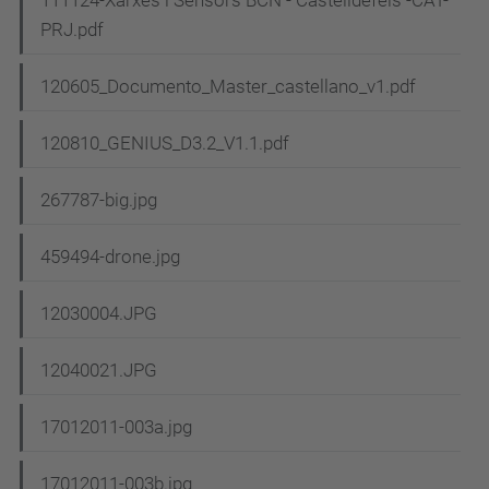
111124-Xarxes i Sensors BCN - Castelldefels -CAT-
PRJ.pdf
120605_Documento_Master_castellano_v1.pdf
120810_GENIUS_D3.2_V1.1.pdf
267787-big.jpg
459494-drone.jpg
12030004.JPG
12040021.JPG
17012011-003a.jpg
17012011-003b.jpg