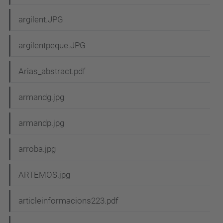
argilent.JPG
argilentpeque.JPG
Arias_abstract.pdf
armandg.jpg
armandp.jpg
arroba.jpg
ARTEMOS.jpg
articleinformacions223.pdf