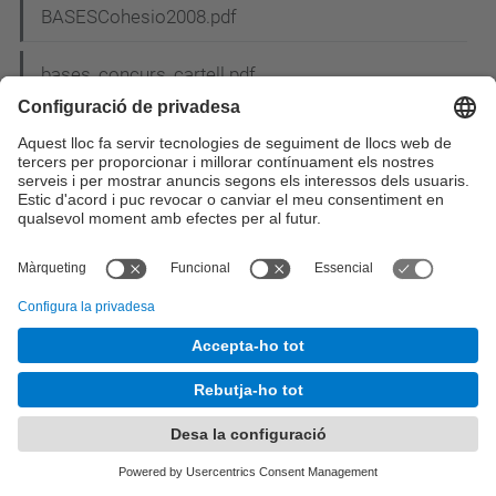
BASESCohesio2008.pdf
bases_concurs_cartell.pdf
Bases del concurs de nadales_2.pdf
Bases_sorteig_MU.pdf
Bases XIII Premio Abertis (Es).pdf
BASM2013.png
BASM2013pq.png
BCN.gif
BCS_pic3.jpg