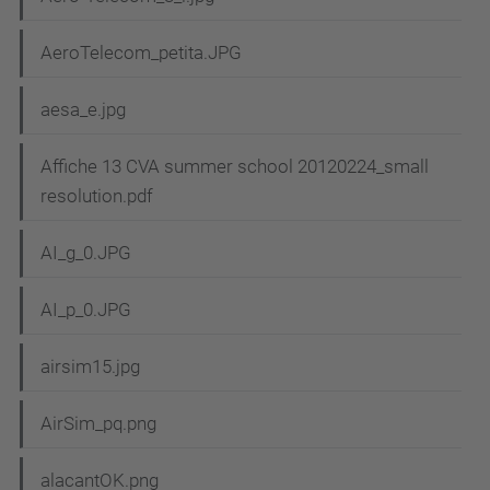
AeroTelecom_petita.JPG
aesa_e.jpg
Affiche 13 CVA summer school 20120224_small
resolution.pdf
AI_g_0.JPG
AI_p_0.JPG
airsim15.jpg
AirSim_pq.png
alacantOK.png