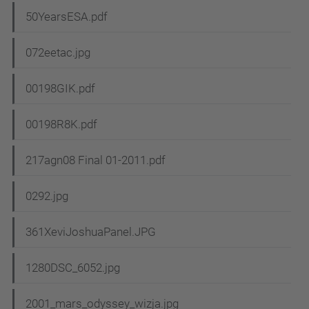
50YearsESA.pdf
072eetac.jpg
00198GIK.pdf
00198R8K.pdf
217agn08 Final 01-2011.pdf
0292.jpg
361XeviJoshuaPanel.JPG
1280DSC_6052.jpg
2001_mars_odyssey_wizja.jpg