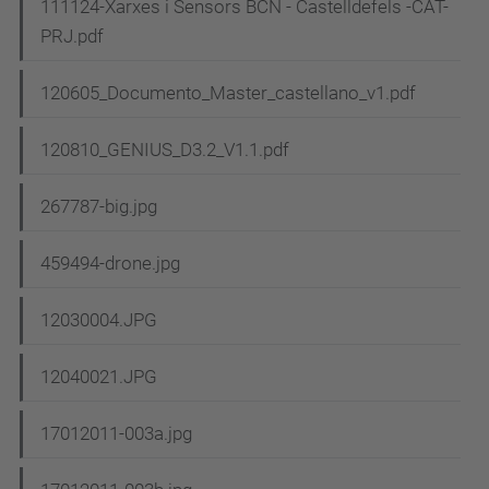
111124-Xarxes i Sensors BCN - Castelldefels -CAT-
PRJ.pdf
120605_Documento_Master_castellano_v1.pdf
120810_GENIUS_D3.2_V1.1.pdf
267787-big.jpg
459494-drone.jpg
12030004.JPG
12040021.JPG
17012011-003a.jpg