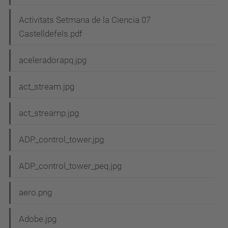
Activitats Setmana de la Ciencia 07
Castelldefels.pdf
aceleradorapq.jpg
act_stream.jpg
act_streamp.jpg
ADP_control_tower.jpg
ADP_control_tower_peq.jpg
aero.png
Adobe.jpg