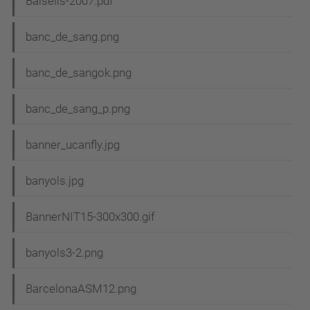
Balsells-2007.pdf
banc_de_sang.png
banc_de_sangok.png
banc_de_sang_p.png
banner_ucanfly.jpg
banyols.jpg
BannerNIT15-300x300.gif
banyols3-2.png
BarcelonaASM12.png