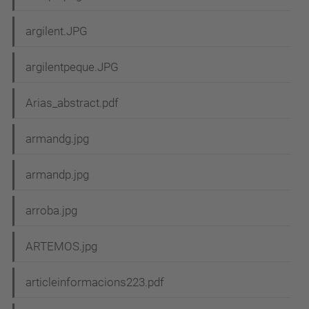
argilent.JPG
argilentpeque.JPG
Arias_abstract.pdf
armandg.jpg
armandp.jpg
arroba.jpg
ARTEMOS.jpg
articleinformacions223.pdf