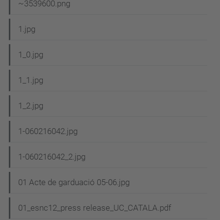
N
~3539600.png
a
1.jpg
v
e
1_0.jpg
g
1_1.jpg
a
c
1_2.jpg
i
1-060216042.jpg
ó
1-060216042_2.jpg
01 Acte de garduació 05-06.jpg
01_esnc12_press release_UC_CATALA.pdf