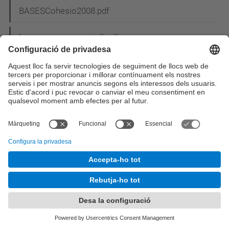
BASESCohesio2008.pdf
bases_concurs_cartell.pdf
Bases del concurs de nadales_2.pdf
Bases_sorteig_MU.pdf
Bases XIII Premio Abertis (Es).pdf
BASM2013.png
BASM2013pq.png
BCN.gif
BCS_pic3.jpg