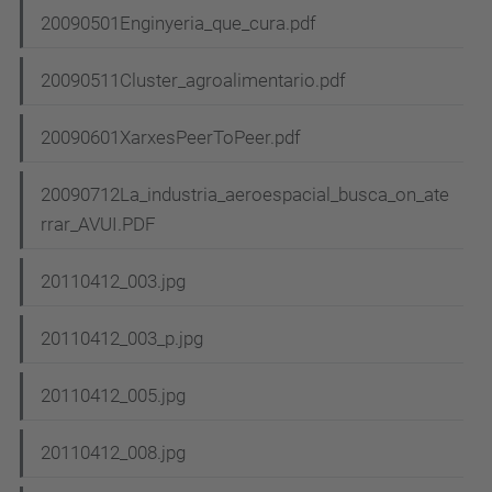
20090501Enginyeria_que_cura.pdf
20090511Cluster_agroalimentario.pdf
20090601XarxesPeerToPeer.pdf
20090712La_industria_aeroespacial_busca_on_ate
rrar_AVUI.PDF
20110412_003.jpg
20110412_003_p.jpg
20110412_005.jpg
20110412_008.jpg