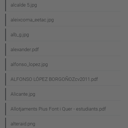
alcalde 5.jpg
aleixcoma_eetac.jpg
alb_g.jpg
alexander.pdf
alfonso_lopez.jpg
ALFONSO LÓPEZ BORGOÑOZcv2011.pdf
Alicante.jpg
Allotjaments Pius Font i Quer - estudiants.pdf
alteraid.png