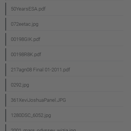
50YearsESA.pdf
072eetac.jpg
00198GIK.pdf
00198R8K.pdf
217agn08 Final 01-2011.pdf
0292.jpg
361XeviJoshuaPanel.JPG
1280DSC_6052.jpg
2001_mars_odyssey_wizja.jpg