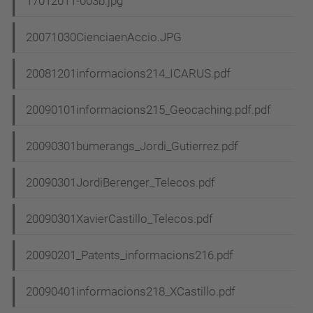
17012011-003b.jpg
20071030CienciaenAccio.JPG
20081201informacions214_ICARUS.pdf
20090101informacions215_Geocaching.pdf.pdf
20090301bumerangs_Jordi_Gutierrez.pdf
20090301JordiBerenger_Telecos.pdf
20090301XavierCastillo_Telecos.pdf
20090201_Patents_informacions216.pdf
20090401informacions218_XCastillo.pdf