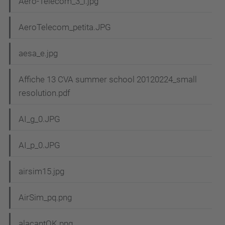
Aero-Telecom_3_l.jpg
AeroTelecom_petita.JPG
aesa_e.jpg
Affiche 13 CVA summer school 20120224_small
resolution.pdf
AI_g_0.JPG
AI_p_0.JPG
airsim15.jpg
AirSim_pq.png
alacantOK.png