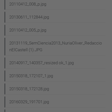
20110412_008_p.jpg
20130611_112844.jpg
20110412_005_p.jpg
20131119_SemCiencia2013_NuriaOliver_Redaccio
nElCastell (1).JPG
20140917_140357_resized ok_1.jpg
20150318_172107_1.jpg
20150318_172128.jpg
20160329_191701.jpg