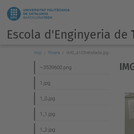
Escola d'Enginyeria de
Inici
fitxers
IMG_4103retallada.jpg
IMG
N
~3539600.png
a
1.jpg
v
e
1_0.jpg
g
1_1.jpg
a
c
1_2.jpg