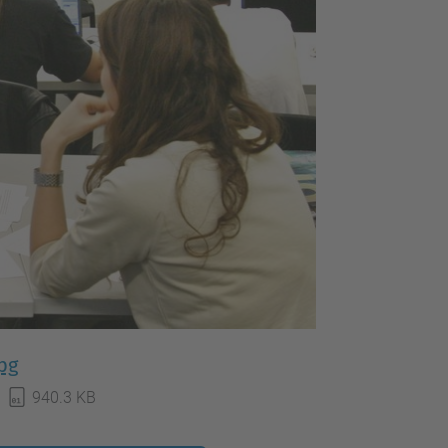
pg
940.3 KB