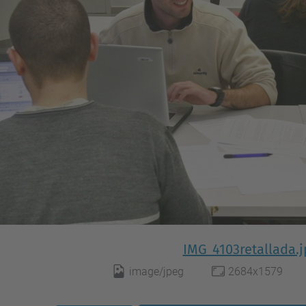
IMG_4103retallada.j
image/jpeg
2684x1579