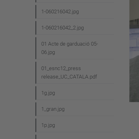
i
1-060216042.jpg
ó
1-060216042_2.jpg
01 Acte de garduació 05-
06.jpg
01_esnc12_press
release_UC_CATALA.pdf
1g.jpg
1_gran.jpg
1p.jpg