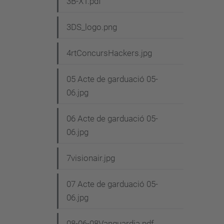
3B-XT.pdf
3DS_logo.png
4rtConcursHackers.jpg
05 Acte de garduació 05-
06.jpg
06 Acte de garduació 05-
06.jpg
7visionair.jpg
07 Acte de garduació 05-
06.jpg
08-06-08Vanguardia.pdf