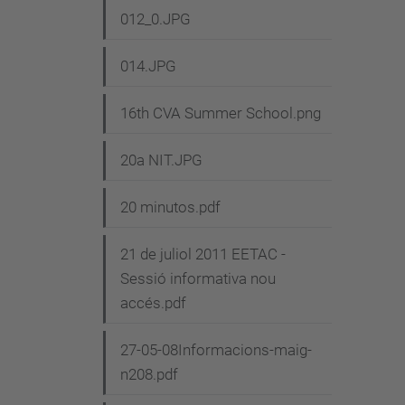
012_0.JPG
014.JPG
16th CVA Summer School.png
20a NIT.JPG
20 minutos.pdf
21 de juliol 2011 EETAC -
Sessió informativa nou
accés.pdf
27-05-08Informacions-maig-
n208.pdf