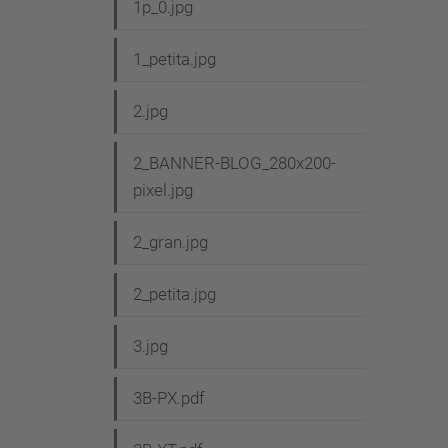
1p_0.jpg
1_petita.jpg
2.jpg
2_BANNER-BLOG_280x200-
pixel.jpg
2_gran.jpg
2_petita.jpg
3.jpg
3B-PX.pdf