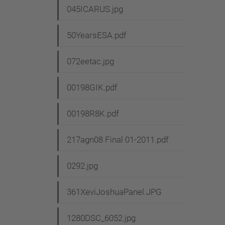
045ICARUS.jpg
50YearsESA.pdf
072eetac.jpg
00198GIK.pdf
00198R8K.pdf
217agn08 Final 01-2011.pdf
0292.jpg
361XeviJoshuaPanel.JPG
1280DSC_6052.jpg