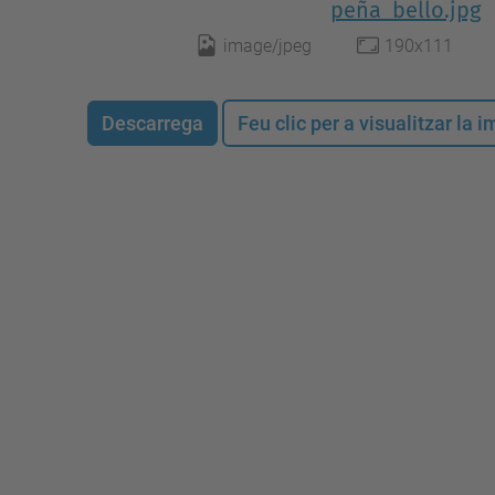
peña_bello.jpg
image/jpeg
190x111
Descarrega
Feu clic per a visualitzar la