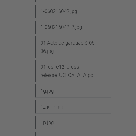
i
1-060216042.jpg
ó
1-060216042_2.jpg
01 Acte de garduació 05-
06.jpg
01_esnc12_press
release_UC_CATALA.pdf
1g.jpg
1_gran.jpg
1p.jpg