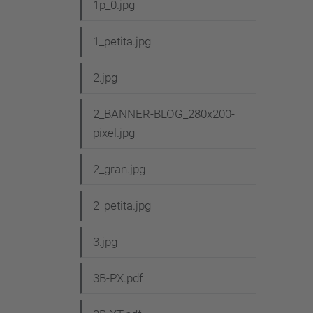
1p_0.jpg
1_petita.jpg
2.jpg
2_BANNER-BLOG_280x200-
pixel.jpg
2_gran.jpg
2_petita.jpg
3.jpg
3B-PX.pdf