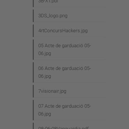
3B-XT.pdf
3DS_logo.png
4rtConcursHackers.jpg
05 Acte de garduació 05-
06.jpg
06 Acte de garduació 05-
06.jpg
7visionair.jpg
07 Acte de garduació 05-
06.jpg
08-06-08Vanguardia.pdf