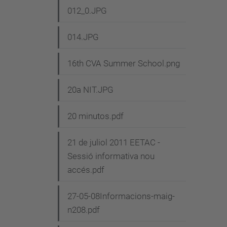
012_0.JPG
014.JPG
16th CVA Summer School.png
20a NIT.JPG
20 minutos.pdf
21 de juliol 2011 EETAC -
Sessió informativa nou
accés.pdf
27-05-08Informacions-maig-
n208.pdf