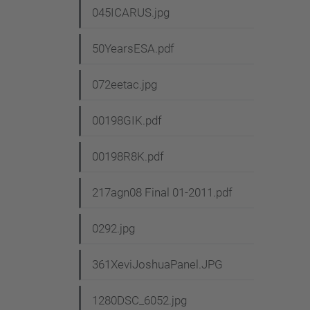
045ICARUS.jpg
50YearsESA.pdf
072eetac.jpg
00198GIK.pdf
00198R8K.pdf
217agn08 Final 01-2011.pdf
0292.jpg
361XeviJoshuaPanel.JPG
1280DSC_6052.jpg