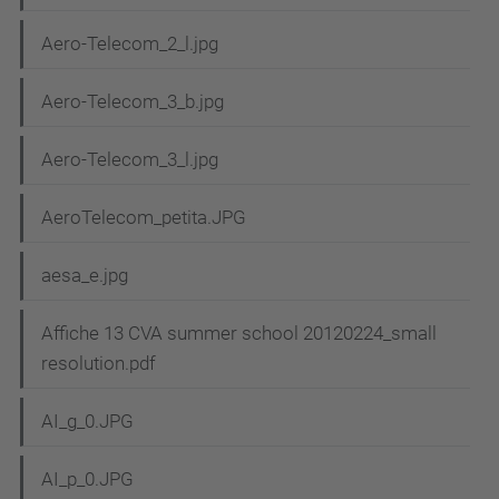
Aero-Telecom_2_l.jpg
Aero-Telecom_3_b.jpg
Aero-Telecom_3_l.jpg
AeroTelecom_petita.JPG
aesa_e.jpg
Affiche 13 CVA summer school 20120224_small
resolution.pdf
AI_g_0.JPG
AI_p_0.JPG