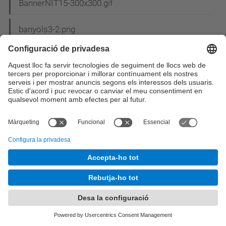
BannerNIT15-300x300.gif
banyols3-2.png
BarcelonaASM12.png
BASESCohesio2008.pdf
bases_concurs_cartell.pdf
Bases del concurs de nadales_2.pdf
Bases_sorteig_MU.pdf
Bases XIII Premio Abertis (Es).pdf
BASM2013.png