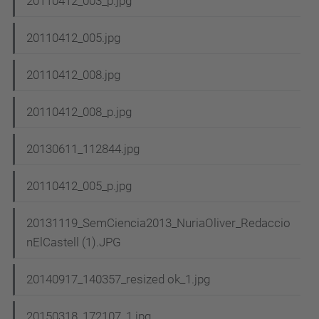
20110412_003_p.jpg
20110412_005.jpg
20110412_008.jpg
20110412_008_p.jpg
20130611_112844.jpg
20110412_005_p.jpg
20131119_SemCiencia2013_NuriaOliver_Redaccio
nElCastell (1).JPG
20140917_140357_resized ok_1.jpg
20150318_172107_1.jpg