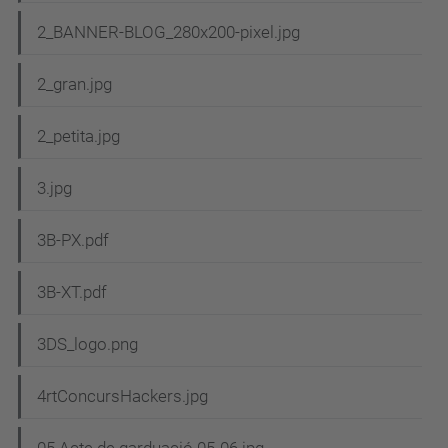
2_BANNER-BLOG_280x200-pixel.jpg
2_gran.jpg
2_petita.jpg
3.jpg
3B-PX.pdf
3B-XT.pdf
3DS_logo.png
4rtConcursHackers.jpg