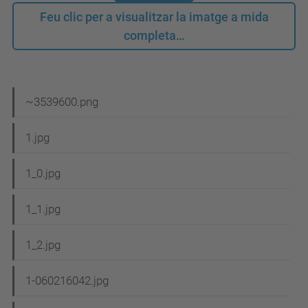
Feu clic per a visualitzar la imatge a mida
completa…
N
~3539600.png
a
1.jpg
v
e
1_0.jpg
g
1_1.jpg
a
c
1_2.jpg
i
1-060216042.jpg
ó