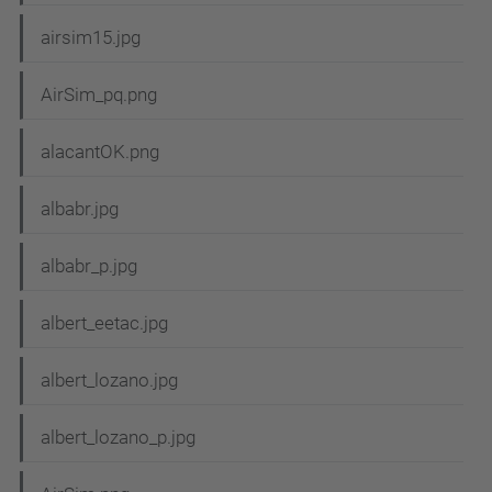
airsim15.jpg
AirSim_pq.png
alacantOK.png
albabr.jpg
albabr_p.jpg
albert_eetac.jpg
albert_lozano.jpg
albert_lozano_p.jpg