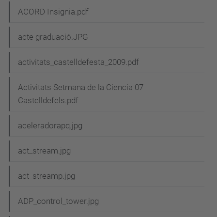
ACORD Insignia.pdf
acte graduació.JPG
activitats_castelldefesta_2009.pdf
Activitats Setmana de la Ciencia 07
Castelldefels.pdf
aceleradorapq.jpg
act_stream.jpg
act_streamp.jpg
ADP_control_tower.jpg