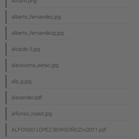
AirSim.png
alberto_fernandez.jpg
alberto_fernandezg.jpg
alcalde 5.jpg
aleixcoma_eetac.jpg
alb_g.jpg
alexander.pdf
alfonso_lopez.jpg
ALFONSO LÓPEZ BORGOÑOZcv2011.pdf