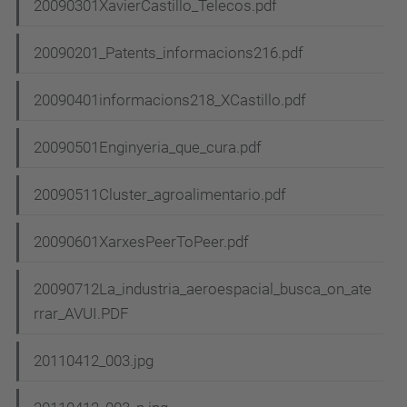
20090301XavierCastillo_Telecos.pdf
20090201_Patents_informacions216.pdf
20090401informacions218_XCastillo.pdf
20090501Enginyeria_que_cura.pdf
20090511Cluster_agroalimentario.pdf
20090601XarxesPeerToPeer.pdf
20090712La_industria_aeroespacial_busca_on_ate
rrar_AVUI.PDF
20110412_003.jpg