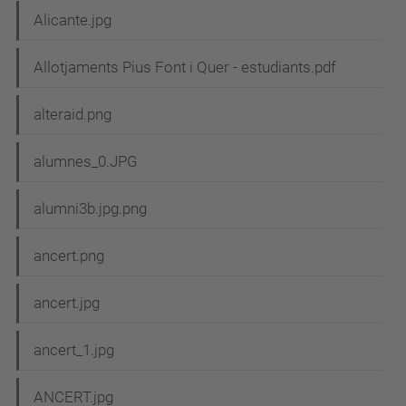
Alicante.jpg
Allotjaments Pius Font i Quer - estudiants.pdf
alteraid.png
alumnes_0.JPG
alumni3b.jpg.png
ancert.png
ancert.jpg
ancert_1.jpg
ANCERT.jpg