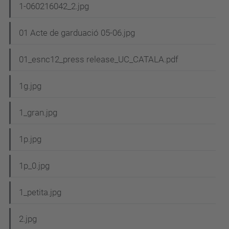
1-060216042_2.jpg
01 Acte de garduació 05-06.jpg
01_esnc12_press release_UC_CATALA.pdf
1g.jpg
1_gran.jpg
1p.jpg
1p_0.jpg
1_petita.jpg
2.jpg