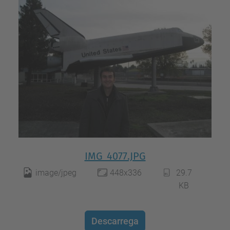
IMG_4077.JPG
image/jpeg
448x336
29.7
KB
Descarrega