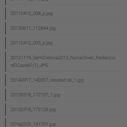
20110412_008_p.jpg
20130611_112844.jpg
20110412_005_p.jpg
20131119_SemCiencia2013_NuriaOliver_Redaccio
nElCastell (1).JPG
20140917_140357_resized ok_1.jpg
20150318_172107_1.jpg
20150318_172128.jpg
20160329_191701.jpg