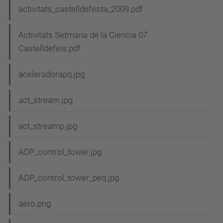
activitats_castelldefesta_2009.pdf
Activitats Setmana de la Ciencia 07
Castelldefels.pdf
aceleradorapq.jpg
act_stream.jpg
act_streamp.jpg
ADP_control_tower.jpg
ADP_control_tower_peq.jpg
aero.png