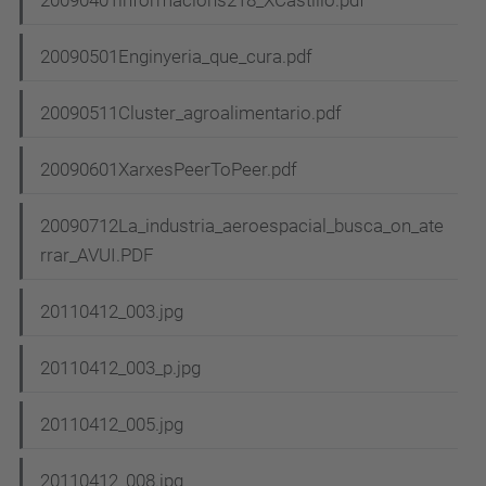
20090501Enginyeria_que_cura.pdf
20090511Cluster_agroalimentario.pdf
20090601XarxesPeerToPeer.pdf
20090712La_industria_aeroespacial_busca_on_ate
rrar_AVUI.PDF
20110412_003.jpg
20110412_003_p.jpg
20110412_005.jpg
20110412_008.jpg