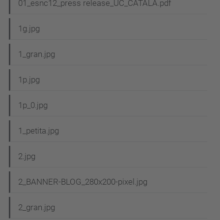
01_esnc12_press release_UC_CATALA.pdf
1g.jpg
1_gran.jpg
1p.jpg
1p_0.jpg
1_petita.jpg
2.jpg
2_BANNER-BLOG_280x200-pixel.jpg
2_gran.jpg