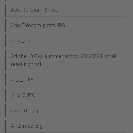
Aero-Telecom_3_l.jpg
AeroTelecom_petita.JPG
aesa_e.jpg
Affiche 13 CVA summer school 20120224_small
resolution.pdf
AI_g_0.JPG
AI_p_0.JPG
airsim15.jpg
AirSim_pq.png