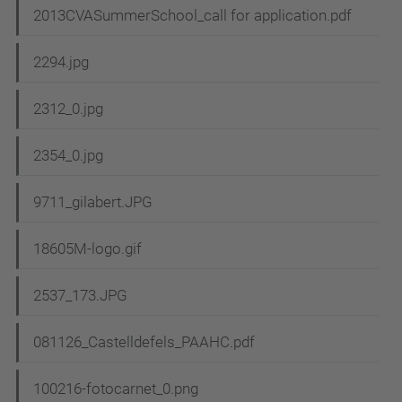
2013CVASummerSchool_call for application.pdf
2294.jpg
2312_0.jpg
2354_0.jpg
9711_gilabert.JPG
18605M-logo.gif
2537_173.JPG
081126_Castelldefels_PAAHC.pdf
100216-fotocarnet_0.png