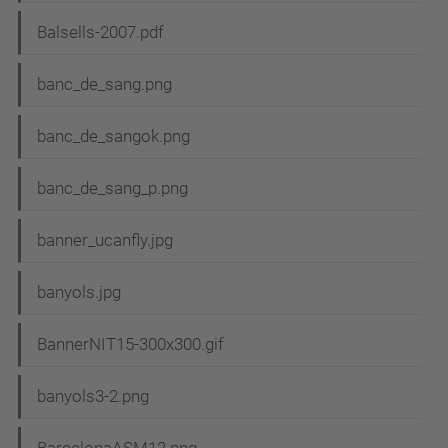
Balsells-2007.pdf
banc_de_sang.png
banc_de_sangok.png
banc_de_sang_p.png
banner_ucanfly.jpg
banyols.jpg
BannerNIT15-300x300.gif
banyols3-2.png
BarcelonaASM12.png