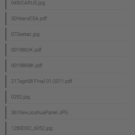
045ICARUS.jpg
50YearsESA.pdf
072eetac.jpg
00198GIK.pdf
00198R8K.pdf
217agn08 Final 01-2011.pdf
0292.jpg
361XeviJoshuaPanel.JPG
1280DSC_6052.jpg