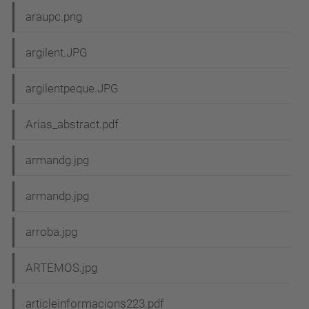
araupc.png
argilent.JPG
argilentpeque.JPG
Arias_abstract.pdf
armandg.jpg
armandp.jpg
arroba.jpg
ARTEMOS.jpg
articleinformacions223.pdf