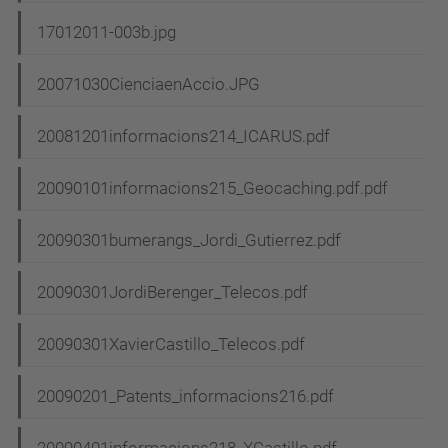
17012011-003b.jpg
20071030CienciaenAccio.JPG
20081201informacions214_ICARUS.pdf
20090101informacions215_Geocaching.pdf.pdf
20090301bumerangs_Jordi_Gutierrez.pdf
20090301JordiBerenger_Telecos.pdf
20090301XavierCastillo_Telecos.pdf
20090201_Patents_informacions216.pdf
20090401informacions218_XCastillo.pdf