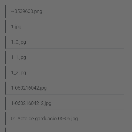
N
~3539600.png
a
1.jpg
v
e
1_0.jpg
g
1_1.jpg
a
c
1_2.jpg
i
1-060216042.jpg
ó
1-060216042_2.jpg
01 Acte de garduació 05-06.jpg