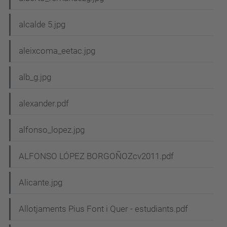
alcalde 5.jpg
aleixcoma_eetac.jpg
alb_g.jpg
alexander.pdf
alfonso_lopez.jpg
ALFONSO LÓPEZ BORGOÑOZcv2011.pdf
Alicante.jpg
Allotjaments Pius Font i Quer - estudiants.pdf