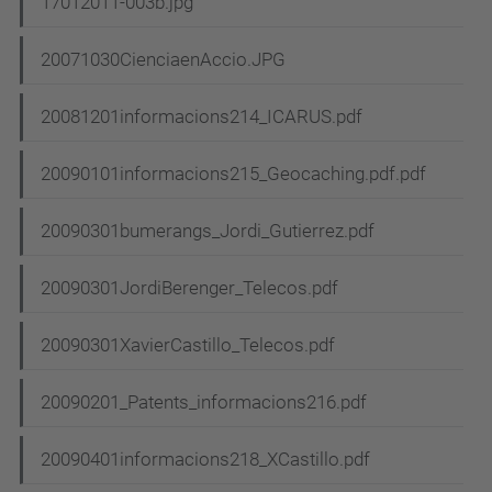
17012011-003b.jpg
20071030CienciaenAccio.JPG
20081201informacions214_ICARUS.pdf
20090101informacions215_Geocaching.pdf.pdf
20090301bumerangs_Jordi_Gutierrez.pdf
20090301JordiBerenger_Telecos.pdf
20090301XavierCastillo_Telecos.pdf
20090201_Patents_informacions216.pdf
20090401informacions218_XCastillo.pdf