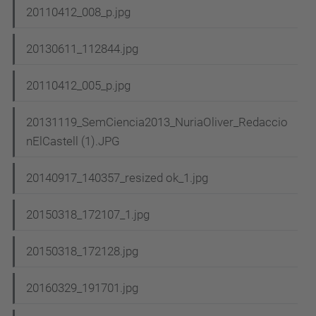
20110412_008_p.jpg
20130611_112844.jpg
20110412_005_p.jpg
20131119_SemCiencia2013_NuriaOliver_Redaccio
nElCastell (1).JPG
20140917_140357_resized ok_1.jpg
20150318_172107_1.jpg
20150318_172128.jpg
20160329_191701.jpg