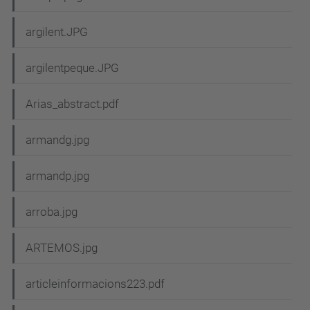
argilent.JPG
argilentpeque.JPG
Arias_abstract.pdf
armandg.jpg
armandp.jpg
arroba.jpg
ARTEMOS.jpg
articleinformacions223.pdf