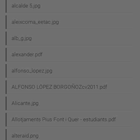
alcalde 5.jpg
aleixcoma_eetac.jpg
alb_g.jpg
alexander.pdf
alfonso_lopez.jpg
ALFONSO LÓPEZ BORGOÑOZcv2011.pdf
Alicante.jpg
Allotjaments Pius Font i Quer - estudiants.pdf
alteraid.png