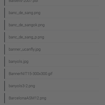
Balsells-2007.pdf
banc_de_sang.png
banc_de_sangok.png
banc_de_sang_p.png
banner_ucanfly.jpg
banyols.jpg
BannerNIT15-300x300.gif
banyols3-2.png
BarcelonaASM12.png