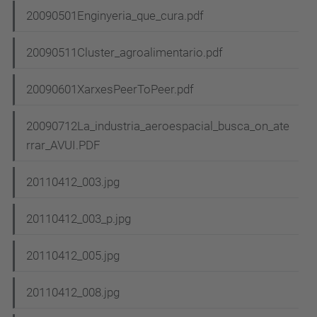
20090501Enginyeria_que_cura.pdf
20090511Cluster_agroalimentario.pdf
20090601XarxesPeerToPeer.pdf
20090712La_industria_aeroespacial_busca_on_ate
rrar_AVUI.PDF
20110412_003.jpg
20110412_003_p.jpg
20110412_005.jpg
20110412_008.jpg