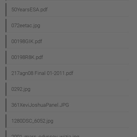
50YearsESA.pdf
072eetac.jpg
00198GIK.pdf
00198R8K.pdf
217agn08 Final 01-2011.pdf
0292.jpg
361XeviJoshuaPanel.JPG
1280DSC_6052.jpg
2001_mars_odyssey_wizja.jpg