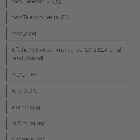
Aero-Telecom_3_l.jpg
AeroTelecom_petita.JPG
aesa_e.jpg
Affiche 13 CVA summer school 20120224_small
resolution.pdf
AI_g_0.JPG
AI_p_0.JPG
airsim15.jpg
AirSim_pq.png
alacantOK.png