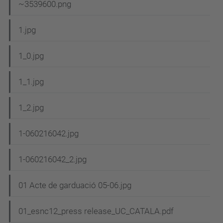
N
~3539600.png
a
1.jpg
v
e
1_0.jpg
g
1_1.jpg
a
c
1_2.jpg
i
1-060216042.jpg
ó
1-060216042_2.jpg
01 Acte de garduació 05-06.jpg
01_esnc12_press release_UC_CATALA.pdf