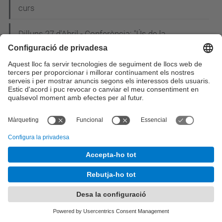
curs
Dilluns 27 d'Abril - Conferència: "Ús de la
Infraestructura de Clau Pública (PKI) en els
projectes e-DNI i e-Passaport"
Inscriu-te ja a la 20a Nit de les Telecomunicacions
i la Informàtica!
Estudiants de l'EETAC i l'ETSEIAT construeixen un
"drone" per salvar rinoceronts i elefants de la
cacera furtiva a l’Àfrica
L'EETAC participa a la I Jornada CiTIC: els
enginyers de telecomunicació reivindiquen el
paper de líders en la concepció i el disseny de les
smart cities