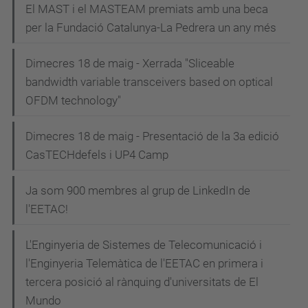
El MAST i el MASTEAM premiats amb una beca
a
per la Fundació Catalunya-La Pedrera un any més
c
i
Dimecres 18 de maig - Xerrada "Sliceable
bandwidth variable transceivers based on optical
ó
OFDM technology"
Dimecres 18 de maig - Presentació de la 3a edició
CasTECHdefels i UP4 Camp
Ja som 900 membres al grup de LinkedIn de
l'EETAC!
L'Enginyeria de Sistemes de Telecomunicació i
l'Enginyeria Telemàtica de l'EETAC en primera i
tercera posició al rànquing d'universitats de El
Mundo