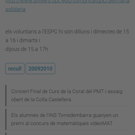
http://www.univers.upc.edu/comunitatupc/Setmana
solidaria
els voluntaris a l'ESPC hi són dilluns i dimecres de 15
a 16 i dimarts i
dijous de 15 a 17h
recull
20092010
N
Concert Final de Curs de la Coral del PMT i assaig
obert de la Colla Castellera
a
v
Els alumnes de l'INS Torredembarra guanyen un
e
premi al concurs de matemàtiques vídeoMAT
g