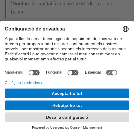
"Nocturnal coastal fronts in the Mediterranean
basin"
Un professor de l'EETAC al 33è Saló Internacional
del Còmic de Barcelona
Dilluns 27 d'Abril - Comença el cicle de
conferències sobre Certificació Electrònica a
l'EETAC curs 2014-2015
L'EETAC al Saló Futura 2015
L'EETAC al Saló de l'Ensenyament 2015
Dijous 19 de març - Proves Cangur de
Matemàtiques al Campus