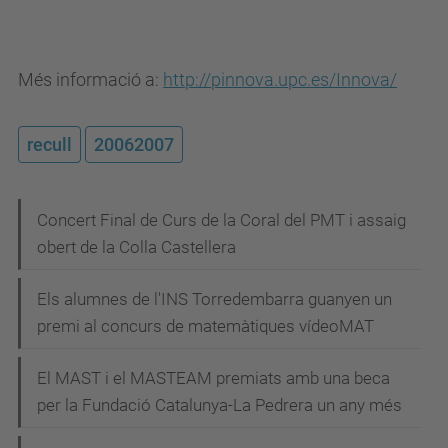
Més informació a:
http://pinnova.upc.es/Innova/
recull
20062007
N
Concert Final de Curs de la Coral del PMT i assaig
obert de la Colla Castellera
a
v
Els alumnes de l'INS Torredembarra guanyen un
e
premi al concurs de matemàtiques vídeoMAT
g
El MAST i el MASTEAM premiats amb una beca
a
per la Fundació Catalunya-La Pedrera un any més
c