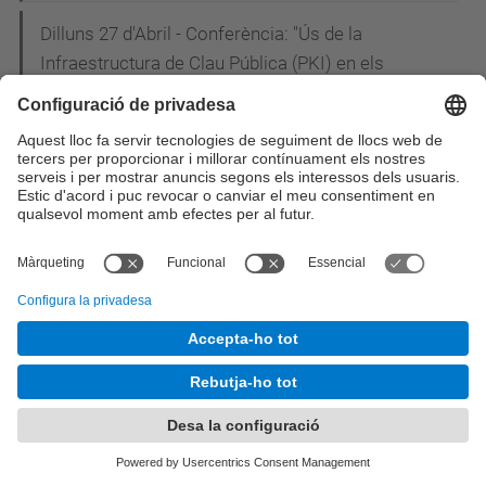
Dilluns 27 d'Abril - Conferència: "Ús de la
Infraestructura de Clau Pública (PKI) en els
projectes e-DNI i e-Passaport"
Inscriu-te ja a la 20a Nit de les Telecomunicacions
i la Informàtica!
Estudiants de l'EETAC i l'ETSEIAT construeixen un
"drone" per salvar rinoceronts i elefants de la
cacera furtiva a l’Àfrica
L'EETAC participa a la I Jornada CiTIC: els
enginyers de telecomunicació reivindiquen el
paper de líders en la concepció i el disseny de les
smart cities