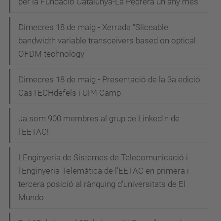
per la Fundació Catalunya-La Pedrera un any més
c
i
Dimecres 18 de maig - Xerrada "Sliceable
bandwidth variable transceivers based on optical
ó
OFDM technology"
Dimecres 18 de maig - Presentació de la 3a edició
CasTECHdefels i UP4 Camp
Ja som 900 membres al grup de LinkedIn de
l'EETAC!
L'Enginyeria de Sistemes de Telecomunicació i
l'Enginyeria Telemàtica de l'EETAC en primera i
tercera posició al rànquing d'universitats de El
Mundo