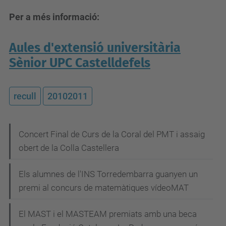
Per a més informació:
Aules d'extensió universitària
Sènior UPC Castelldefels
recull
20102011
N
Concert Final de Curs de la Coral del PMT i assaig
obert de la Colla Castellera
a
v
Els alumnes de l'INS Torredembarra guanyen un
e
premi al concurs de matemàtiques vídeoMAT
g
El MAST i el MASTEAM premiats amb una beca
a