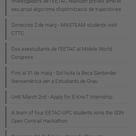
Investigadors de l'EETAC realitzen proves amb el
seu propi algoritme d'optimització de trajectòries
Dimecres 2 de març - MASTEAM students visit
CTTC
Dos exestudiants de l'EETAC al Mobile World
Congress
Fins al 31 de maig - Sol·licita la Beca Santander
Iberoamèrica per a Estudiants de Grau
Until March 2nd - Apply for E-KnoT Internship
A team of four EETAC-UPC students wins the SDN
Open Contrail Hackathon