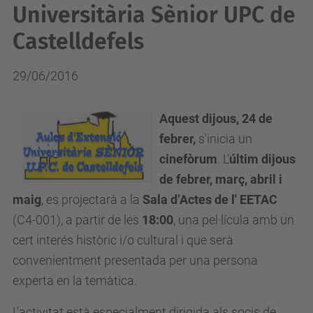
Universitària Sènior UPC de
Castelldefels
29/06/2016
Aquest dijous, 24 de
febrer,
s'inicia un
cinefòrum
. L’
últim dijous
de febrer, març, abril i
maig
, es projectarà a la
Sala d’Actes de l' EETAC
(C4-001), a partir de les
18:00
, una pel·lícula amb un
cert interés històric i/o cultural i que serà
convenientment presentada per una persona
experta en la temàtica.
L'activitat està especialment dirigida als socis de