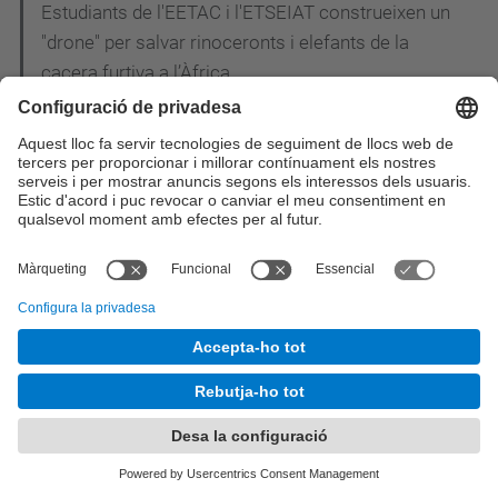
Estudiants de l'EETAC i l'ETSEIAT construeixen un
"drone" per salvar rinoceronts i elefants de la
cacera furtiva a l’Àfrica
L'EETAC participa a la I Jornada CiTIC: els
enginyers de telecomunicació reivindiquen el
paper de líders en la concepció i el disseny de les
smart cities
Estudiants i professors del Grau en Enginyeria
Telemàtica de l'EETAC visiten TV3
Acte de graduació de la promoció 2013-2014:
Material gràfic disponible
Andrea Jaime Albalat, enginyera aeronàutica de 28
anys, rep el premi Young Space Leader Award