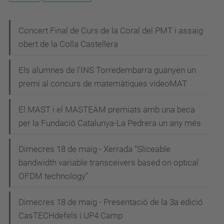
N
Concert Final de Curs de la Coral del PMT i assaig
obert de la Colla Castellera
a
v
Els alumnes de l'INS Torredembarra guanyen un
e
premi al concurs de matemàtiques vídeoMAT
g
El MAST i el MASTEAM premiats amb una beca
a
per la Fundació Catalunya-La Pedrera un any més
c
i
Dimecres 18 de maig - Xerrada "Sliceable
bandwidth variable transceivers based on optical
ó
OFDM technology"
Dimecres 18 de maig - Presentació de la 3a edició
CasTECHdefels i UP4 Camp