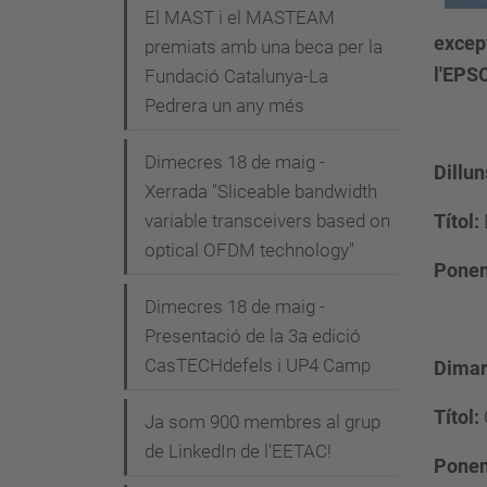
i
El MAST i el MASTEAM
except
premiats amb una beca per la
ó
l'EPSC
Fundació Catalunya-La
Pedrera un any més
Dimecres 18 de maig -
Dillu
Xerrada "Sliceable bandwidth
variable transceivers based on
Títol:
optical OFDM technology"
Ponen
Dimecres 18 de maig -
Presentació de la 3a edició
CasTECHdefels i UP4 Camp
Dimar
Títol:
Ja som 900 membres al grup
de LinkedIn de l'EETAC!
Ponen