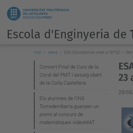
Escola d'Enginyeria de
Inici
news
ESA Educational week a l'EPSC — Set
ESA
N
Concert Final de Curs de la
Coral del PMT i assaig obert
23 
a
de la Colla Castellera
v
29/06
e
Els alumnes de l'INS
g
Torredembarra guanyen un
premi al concurs de
a
matemàtiques vídeoMAT
c