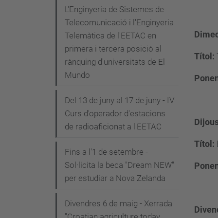
L'Enginyeria de Sistemes de
Telecomunicació i l'Enginyeria
Dimec
Telemàtica de l'EETAC en
primera i tercera posició al
Títol:
rànquing d'universitats de El
Mundo
Ponen
Del 13 de juny al 17 de juny - IV
Curs d'operador d'estacions
Dijou
de radioaficionat a l'EETAC
Títol:
Fins a l'1 de setembre -
Sol·licita la beca "Dream NEW"
Ponen
per estudiar a Nova Zelanda
Divendres 6 de maig - Xerrada
Diven
"Croatian agriculture today