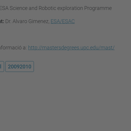
ESA Science and Robotic exploration Programme
t:
Dr. Alvaro Gimenez,
ESA/ESAC
nformació a:
http://mastersdegrees.upc.edu/mast/
l
20092010