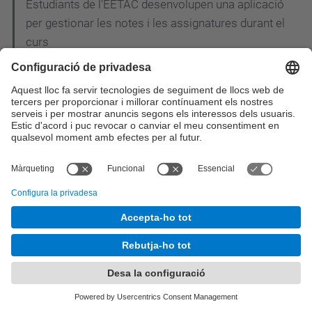
Estudiants de l'EETAC desenvolupen una aplicació
per gestionar les notes i les assignatures durant el
curs
Dilluns 27 d'Abril - Conferència: "Ús de la
Infraestructura de Clau Pública (PKI) en els
projectes e-DNI i e-Passaport"
Inscriu-te ja a la 20a Nit de les Telecomunicacions
i la Informàtica!
Estudiants de l'EETAC i l'ETSEIAT construeixen un
"drone" per salvar rinoceronts i elefants de la
cacera furtiva a l’Àfrica
L'EETAC participa a la I Jornada CiTIC: els
enginyers de telecomunicació reivindiquen el