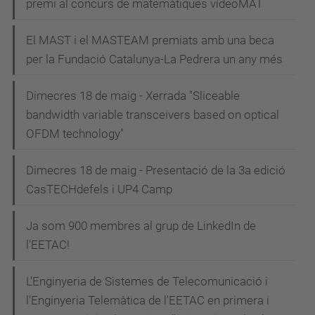
e
premi al concurs de matemàtiques vídeoMAT
g
El MAST i el MASTEAM premiats amb una beca
a
per la Fundació Catalunya-La Pedrera un any més
c
i
Dimecres 18 de maig - Xerrada "Sliceable
bandwidth variable transceivers based on optical
ó
OFDM technology"
Dimecres 18 de maig - Presentació de la 3a edició
CasTECHdefels i UP4 Camp
Ja som 900 membres al grup de LinkedIn de
l'EETAC!
L'Enginyeria de Sistemes de Telecomunicació i
l'Enginyeria Telemàtica de l'EETAC en primera i