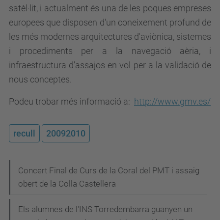
satèl·lit, i actualment és una de les poques empreses
europees que disposen d'un coneixement profund de
les més modernes arquitectures d'aviònica, sistemes
i procediments per a la navegació aèria, i
infraestructura d'assajos en vol per a la validació de
nous conceptes.
Podeu trobar més informació a:
http://www.gmv.es/
recull
20092010
N
Concert Final de Curs de la Coral del PMT i assaig
obert de la Colla Castellera
a
v
Els alumnes de l'INS Torredembarra guanyen un