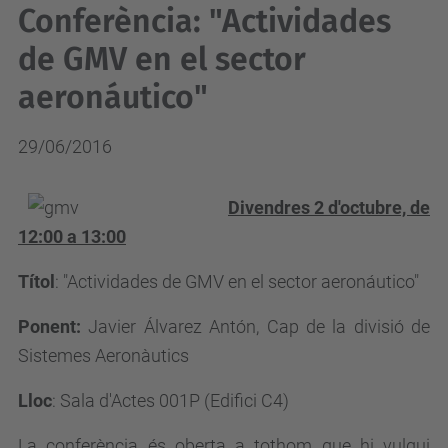
Conferència: "Actividades
de GMV en el sector
aeronáutico"
29/06/2016
Divendres 2 d'octubre, de
12:00 a 13:00
Títol
: "Actividades de GMV en el sector aeronáutico"
Ponent:
Javier Álvarez Antón, Cap de la divisió de
Sistemes Aeronàutics
Lloc
: Sala d'Actes 001P (Edifici C4)
La conferència és oberta a tothom que hi vulgui