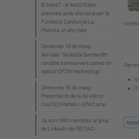
i
El MAST i el MASTEAM
premiats amb una beca per la
ó
Fundació Catalunya-La
conèix
Pedrera un any més
Dimecres 18 de maig -
Xerrada "Sliceable bandwidth
variable transceivers based on
Per m
optical OFDM technology"
N
Dimecres 18 de maig -
[1
Presentació de la 3a edició
CasTECHdefels i UP4 Camp
Ja som 900 membres al grup
recul
de LinkedIn de l'EETAC!