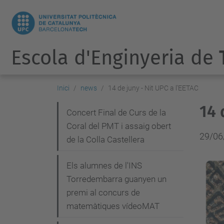
Escola d'Enginyeria de
Inici
news
14 de juny - Nit UPC a l'EETAC
14 
N
Concert Final de Curs de la
Coral del PMT i assaig obert
a
29/06
de la Colla Castellera
v
e
Els alumnes de l'INS
g
Torredembarra guanyen un
premi al concurs de
a
matemàtiques vídeoMAT
c