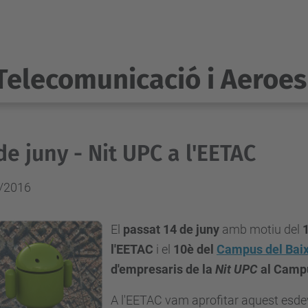
Telecomunicació i Aeroes
de juny - Nit UPC a l'EETAC
/2016
El
passat 14 de juny
amb motiu del
1
l'EETAC
i el
10è del
Campus del Baix
d'empresaris
de la
Nit UPC
al Campu
A l'EETAC vam aprofitar aquest esde