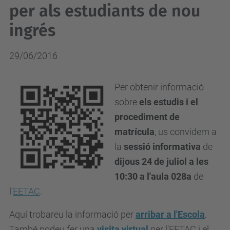
per als estudiants de nou
ingrés
29/06/2016
Per obtenir informació
sobre
els estudis i el
procediment de
matrícula
, us convidem a
la
sessió informativa
de
dijous 24 de juliol a les
10:30 a l'aula 028a
de
l'
EETAC
.
Aquí trobareu la informació per
arribar a l'Escola
.
També podeu fer una
visita virtual
per l'EETAC i el