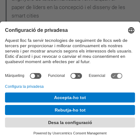
paper de líders en la concepció i el disseny de les
smart cities
Estudiants i professors del Grau en Enginyeria
Telemàtica de l'EETAC visiten TV3
Acte de graduació de la promoció 2013-2014:
Material gràfic disponible
Andrea Jaime Albalat, enginyera aeronàutica de 28
anys, rep el premi Young Space Leader Award
L'estudiant de doctorat Maliha U. Jada rep el premi
"Best Paper Award" del 6th International
Conference on Mobile Networks and Management
Luis Delgado, exprofessor de l'EETAC, guanya el