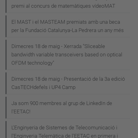
e
premi al concurs de matemàtiques vídeoMAT
g
El MAST i el MASTEAM premiats amb una beca
a
per la Fundació Catalunya-La Pedrera un any més
c
i
Dimecres 18 de maig - Xerrada "Sliceable
bandwidth variable transceivers based on optical
ó
OFDM technology"
Dimecres 18 de maig - Presentació de la 3a edició
CasTECHdefels i UP4 Camp
Ja som 900 membres al grup de LinkedIn de
l'EETAC!
L'Enginyeria de Sistemes de Telecomunicació i
l'Enginyeria Telemàtica de l'EETAC en primera i