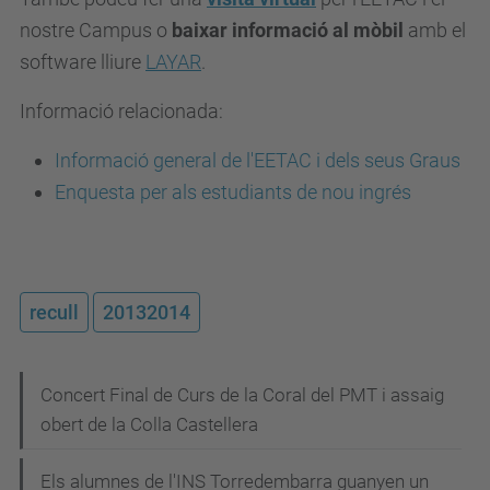
nostre Campus o
baixar informació al mòbil
amb el
software lliure
LAYAR
.
Informació relacionada:
Informació general de l'EETAC i dels seus Graus
Enquesta per als estudiants de nou ingrés
recull
20132014
N
Concert Final de Curs de la Coral del PMT i assaig
obert de la Colla Castellera
a
v
Els alumnes de l'INS Torredembarra guanyen un