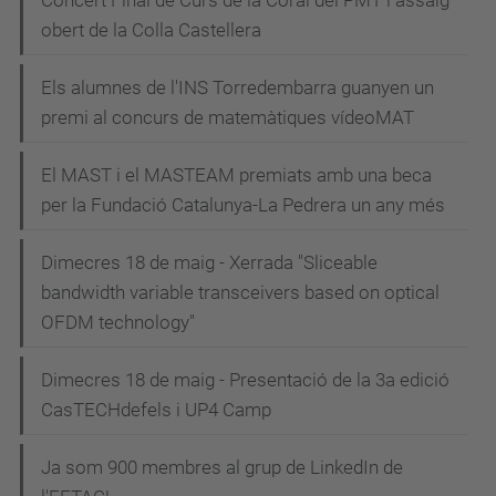
N
Concert Final de Curs de la Coral del PMT i assaig
obert de la Colla Castellera
a
v
Els alumnes de l'INS Torredembarra guanyen un
e
premi al concurs de matemàtiques vídeoMAT
g
El MAST i el MASTEAM premiats amb una beca
a
per la Fundació Catalunya-La Pedrera un any més
c
i
Dimecres 18 de maig - Xerrada "Sliceable
bandwidth variable transceivers based on optical
ó
OFDM technology"
Dimecres 18 de maig - Presentació de la 3a edició
CasTECHdefels i UP4 Camp
Ja som 900 membres al grup de LinkedIn de