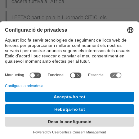
cacera furtiva a l’Àfrica
L'EETAC participa a la I Jornada CiTIC: els
enginyers de telecomunicació reivindiquen el
paper de líders en la concepció i el disseny de les
smart cities
Estudiants i professors del Grau en Enginyeria
Telemàtica de l'EETAC visiten TV3
Acte de graduació de la promoció 2013-2014:
Material gràfic disponible
Andrea Jaime Albalat, enginyera aeronàutica de 28
anys, rep el premi Young Space Leader Award
L'estudiant de doctorat Maliha U. Jada rep el premi