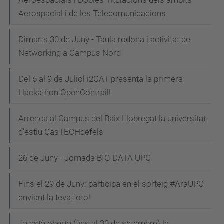
Aeroespacials i Dobles Titulacions dels àmbits
Aerospacial i de les Telecomunicacions
Dimarts 30 de Juny - Taula rodona i activitat de
Networking a Campus Nord
Del 6 al 9 de Juliol i2CAT presenta la primera
Hackathon OpenContrail!
Arrenca al Campus del Baix Llobregat la universitat
d’estiu CasTECHdefels
26 de Juny - Jornada BIG DATA UPC
Fins el 29 de Juny: participa en el sorteig #AraUPC
enviant la teva foto!
Ja està oberta (fins al 30 de setembre) la