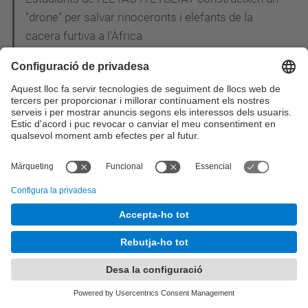
"drone" per salvar rinoceronts i elefants de la
cacera furtiva a l’Àfrica
L'EETAC participa a la I Jornada CiTIC: els
enginyers de telecomunicació reivindiquen el
paper de líders en la concepció i el disseny de les
smart cities
Estudiants i professors del Grau en Enginyeria
Telemàtica de l'EETAC visiten TV3
Acte de graduació de la promoció 2013-2014:
Material gràfic disponible
Andrea Jaime Albalat, enginyera aeronàutica de 28
anys, rep el premi Young Space Leader Award