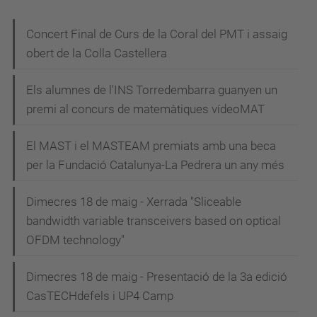
N
Concert Final de Curs de la Coral del PMT i assaig
obert de la Colla Castellera
a
v
Els alumnes de l'INS Torredembarra guanyen un
e
premi al concurs de matemàtiques vídeoMAT
g
El MAST i el MASTEAM premiats amb una beca
a
per la Fundació Catalunya-La Pedrera un any més
c
i
Dimecres 18 de maig - Xerrada "Sliceable
bandwidth variable transceivers based on optical
ó
OFDM technology"
Dimecres 18 de maig - Presentació de la 3a edició
CasTECHdefels i UP4 Camp