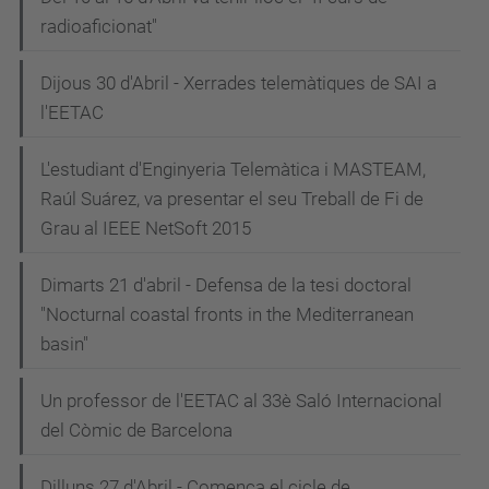
radioaficionat"
Dijous 30 d'Abril - Xerrades telemàtiques de SAI a
l'EETAC
L'estudiant d'Enginyeria Telemàtica i MASTEAM,
Raúl Suárez, va presentar el seu Treball de Fi de
Grau al IEEE NetSoft 2015
Dimarts 21 d'abril - Defensa de la tesi doctoral
"Nocturnal coastal fronts in the Mediterranean
basin"
Un professor de l'EETAC al 33è Saló Internacional
del Còmic de Barcelona
Dilluns 27 d'Abril - Comença el cicle de