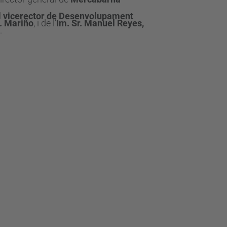
l
vicerector de Desenvolupament
B. Mariño
, i de l’
Im. Sr. Manuel Reyes,
.