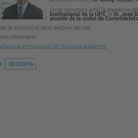
L’acte comptarà amb la presència de
Institucional de la UPC
, el
Sr. José 
alcalde de la ciutat de Castelldefels
eu la invitació a l'acte després del salt.
més informació:
vitació acte inaugural del nou curs acadèmic
l
20132014