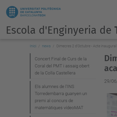
Escola d'Enginyeria de
Inici
news
Dimecres 2 d'Octubre - Acte inaugural
Dim
N
Concert Final de Curs de la
Coral del PMT i assaig obert
aca
a
de la Colla Castellera
v
29/06
e
Els alumnes de l'INS
g
Torredembarra guanyen un
premi al concurs de
a
matemàtiques vídeoMAT
c