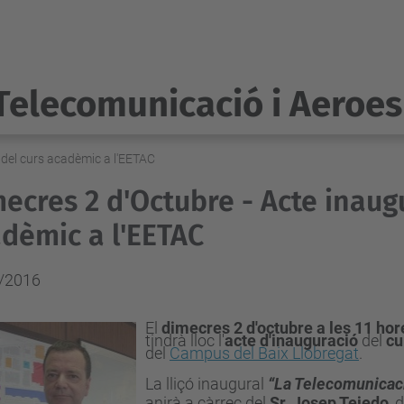
Telecomunicació i Aeroes
 del curs acadèmic a l'EETAC
ecres 2 d'Octubre - Acte inaugu
dèmic a l'EETAC
/2016
El
dimecres 2 d'octubre a les 11 hor
tindrà lloc l'
acte d'inauguració
del
cu
del
Campus del Baix Llobregat
.
La lliçó inaugural
“La Telecomunicaci
anirà a càrrec del
Sr. Josep Tejedo
, 