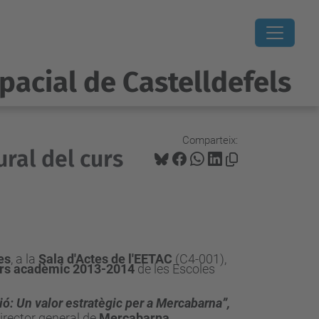
pacial de Castelldefels
Comparteix:
ral del curs
es
, a la
Sala d'Actes de l'EETAC
(C4-001),
rs acadèmic 2013-2014
de les Escoles
ó: Un valor estratègic per a Mercabarna”,
director general de
Mercabarna