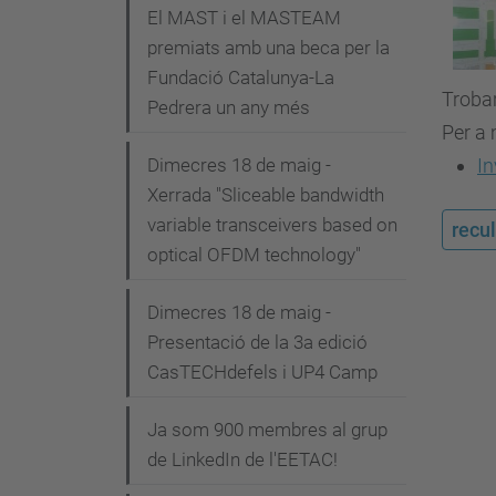
i
El MAST i el MASTEAM
premiats amb una beca per la
ó
Fundació Catalunya-La
Trobar
Pedrera un any més
Per a 
Dimecres 18 de maig -
In
Xerrada "Sliceable bandwidth
variable transceivers based on
recul
optical OFDM technology"
Dimecres 18 de maig -
Presentació de la 3a edició
CasTECHdefels i UP4 Camp
Ja som 900 membres al grup
de LinkedIn de l'EETAC!