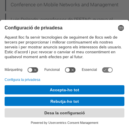
Conference on Mobile Networks and Management
Luis Delgado, exprofessor de l'EETAC, guanya el
premi de la Fundació AENA
Estudiants de l'EETAC guanyen el primer premi de
planificació de sistemes mòbils 4G a l'empresa
ATDI
Dijous 27 de Novembre - Inauguració de la
incubadora ESA BIC Barcelona
Dimecres 26 de Novembre - Acte de Graduació de
la Promoció 2013-2014
Dimecres 10 de Desembre - Xerrada sobre les
sortides professionals del Sector Mobile