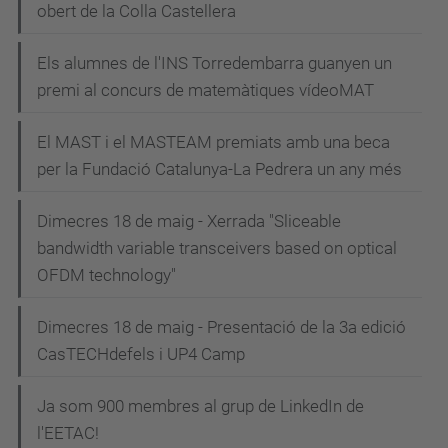
obert de la Colla Castellera
a
v
Els alumnes de l'INS Torredembarra guanyen un
e
premi al concurs de matemàtiques vídeoMAT
g
El MAST i el MASTEAM premiats amb una beca
a
per la Fundació Catalunya-La Pedrera un any més
c
i
Dimecres 18 de maig - Xerrada "Sliceable
bandwidth variable transceivers based on optical
ó
OFDM technology"
Dimecres 18 de maig - Presentació de la 3a edició
CasTECHdefels i UP4 Camp
Ja som 900 membres al grup de LinkedIn de
l'EETAC!