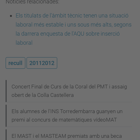
Notícies relacionades:
Els titulats de l'àmbit tècnic tenen una situació
laboral més estable i uns sous més alts, segons
la darrera enquesta de l'AQU sobre inserció
laboral
recull
20112012
N
Concert Final de Curs de la Coral del PMT i assaig
obert de la Colla Castellera
a
v
Els alumnes de l'INS Torredembarra guanyen un
e
premi al concurs de matemàtiques vídeoMAT
g
El MAST i el MASTEAM premiats amb una beca