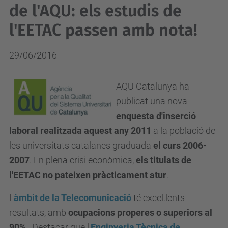
de l'AQU: els estudis de
l'EETAC passen amb nota!
29/06/2016
AQU Catalunya ha
publicat una nova
enquesta d'inserció
laboral
realitzada aquest any 2011
a la població de
les universitats catalanes graduada
el curs 2006-
2007
. En plena crisi econòmica,
els titulats de
l'EETAC no pateixen pràcticament atur
.
L'
àmbit de la Telecomunicació
té excel.lents
resultats, amb
ocupacions properes o superiors al
90%
. Destacar que l'
Enginyeria Tècnica de