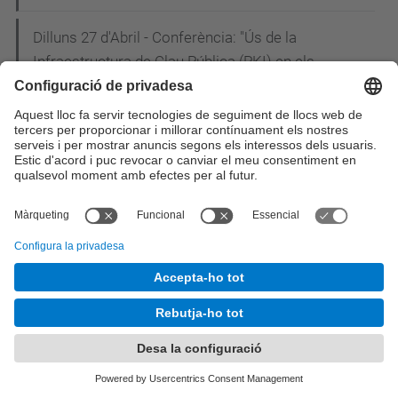
Dilluns 27 d'Abril - Conferència: "Ús de la
Infraestructura de Clau Pública (PKI) en els
projectes e-DNI i e-Passaport"
Inscriu-te ja a la 20a Nit de les Telecomunicacions
i la Informàtica!
Estudiants de l'EETAC i l'ETSEIAT construeixen un
"drone" per salvar rinoceronts i elefants de la
cacera furtiva a l’Àfrica
L'EETAC participa a la I Jornada CiTIC: els
enginyers de telecomunicació reivindiquen el
paper de líders en la concepció i el disseny de les
smart cities