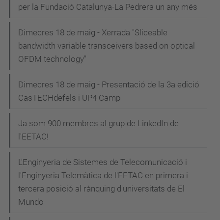
a
per la Fundació Catalunya-La Pedrera un any més
c
i
Dimecres 18 de maig - Xerrada "Sliceable
bandwidth variable transceivers based on optical
ó
OFDM technology"
Dimecres 18 de maig - Presentació de la 3a edició
CasTECHdefels i UP4 Camp
Ja som 900 membres al grup de LinkedIn de
l'EETAC!
L'Enginyeria de Sistemes de Telecomunicació i
l'Enginyeria Telemàtica de l'EETAC en primera i
tercera posició al rànquing d'universitats de El
Mundo