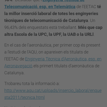
Telecomunicació, esp. en Telemàtica
de l'EETAC
té
la millor inserció laboral de totes les enginyeries
tècniques de telecomunicació de Catalunya
. Un
96,43% dels enquestats està treballant.
Més que cap
altra Escola de la UPC, la UPF, la UAB o la URLl
.
En el cas de l'aeronàutica, per primer cop és present
a l'estudi de l'AQU, on apareixen els titulats de
l'EETAC de
Enginyeria Tècnica d'Aeronàutica, esp. en
Aeronavegació
els primert titulats d'aeronàutica de
,
Catalunya.
Trobareu tota la informació a:
http://www.aqu.cat/uploads/insercio_laboral/enque
sta2011/tecnica.html