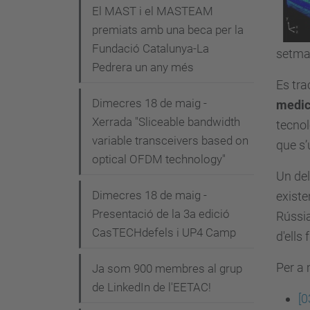
i
El MAST i el MASTEAM
premiats amb una beca per la
ó
Fundació Catalunya-La
setma
Pedrera un any més
Es tra
Dimecres 18 de maig -
medic
Xerrada "Sliceable bandwidth
tecno
variable transceivers based on
que s’
optical OFDM technology"
Un del
Dimecres 18 de maig -
existe
Presentació de la 3a edició
Rússia
CasTECHdefels i UP4 Camp
d'ells
Per a 
Ja som 900 membres al grup
de LinkedIn de l'EETAC!
[0