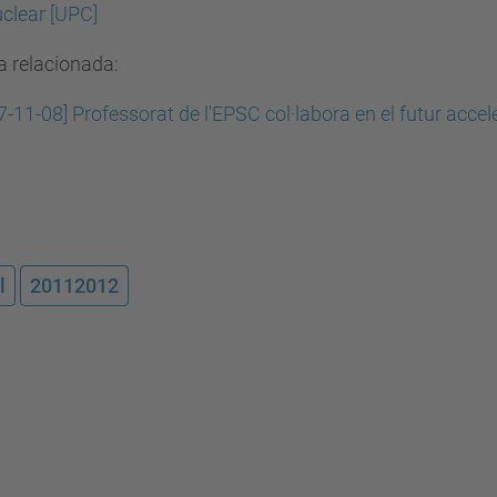
clear [UPC]
a relacionada:
7-11-08] Professorat de l'EPSC col·labora en el futur acce
l
20112012