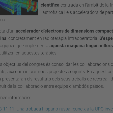
científica
centrada en l'àmbit de la fís
l'astrofísica i els acceleradors de par
na.
cta d’un
accelerador d’electrons de dimensions compac
ina
, concretament en radioteràpia intraoperatòria.
S’espe
lògiques que implementa
aquesta màquina tingui millors
utilitzen en aquestes teràpies.
s objectius del congrés és consolidar les col·laboracions c
nts, així com iniciar nous projectes conjunts. En aquest co
 presentaran els resultats dels seus treballs de recerca 
 fruit de la col·laboració entre equips d’ambdós països.
més informació:
3-11-11] Una trobada hispano-russa reuneix a la UPC invest