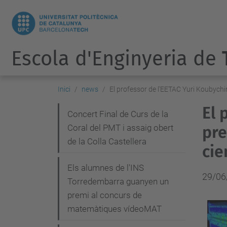
Escola d'Enginyeria de
Inici
news
El professor de l'EETAC Yuri Koubychi
El 
N
Concert Final de Curs de la
Coral del PMT i assaig obert
pre
a
de la Colla Castellera
v
cie
e
Els alumnes de l'INS
29/06
g
Torredembarra guanyen un
premi al concurs de
a
matemàtiques vídeoMAT
c