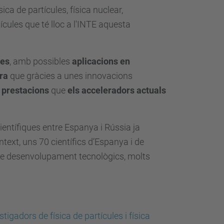
ica de partícules, física nuclear,
tícules que té lloc a l'INTE aquesta
tes
, amb possibles
aplicacions en
ra
que gràcies a unes innovacions
 prestacions
que
els acceleradors actuals
ientífiques entre Espanya i Rússia ja
ntext, uns 70 científics d’Espanya i de
i de desenvolupament tecnològics, molts
igadors de física de partícules i física