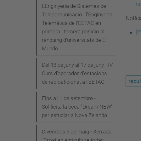
nu
L'Enginyeria de Sistemes de
Telecomunicació i l'Enginyeria
Notíci
Telemàtica de l'EETAC en
primera i tercera posició al
[2
rànquing d'universitats de El
Mundo
Del 13 de juny al 17 de juny - IV
Curs d'operador d'estacions
recul
de radioaficionat a l'EETAC
Fins a l'1 de setembre -
Sol·licita la beca "Dream NEW"
per estudiar a Nova Zelanda
Divendres 6 de maig - Xerrada
"Croatian agriculture today