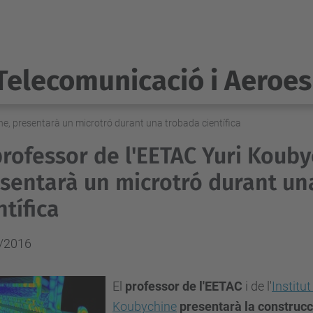
Telecomunicació i Aeroes
ne, presentarà un microtró durant una trobada científica
professor de l'EETAC Yuri Kouby
sentarà un microtró durant un
ntífica
/2016
El
professor de l'EETAC
i de l'
Institu
Koubychine
presentarà la
construcc