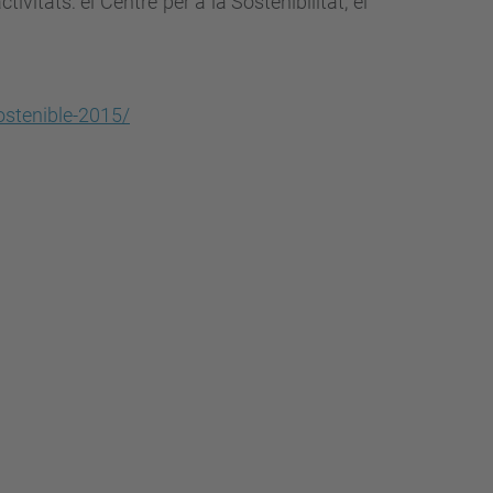
ivitats: el Centre per a la Sostenibilitat, el
ostenible-2015/