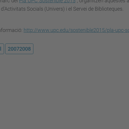
 marc del
Pla UPC Sostenible 2015
, organitzen aquestes act
 d'Activitats Socials (Univers) i el Servei de Biblioteques.
nformació:
http://www.upc.edu/sostenible2015/pla-upc-s
l
20072008