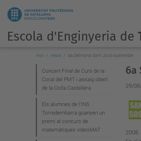
Escola d'Enginyeria de
Inici
news
6a Setmana Sant Jordi sostenible
6a 
N
Concert Final de Curs de la
Coral del PMT i assaig obert
a
29/06
de la Colla Castellera
v
e
Els alumnes de l'INS
g
Torredembarra guanyen un
premi al concurs de
a
matemàtiques vídeoMAT
2008.
c