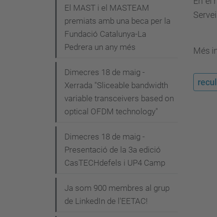
En el
i
El MAST i el MASTEAM
Servei
premiats amb una beca per la
ó
Fundació Catalunya-La
Pedrera un any més
Més i
Dimecres 18 de maig -
recul
Xerrada "Sliceable bandwidth
variable transceivers based on
optical OFDM technology"
Dimecres 18 de maig -
Presentació de la 3a edició
CasTECHdefels i UP4 Camp
Ja som 900 membres al grup
de LinkedIn de l'EETAC!