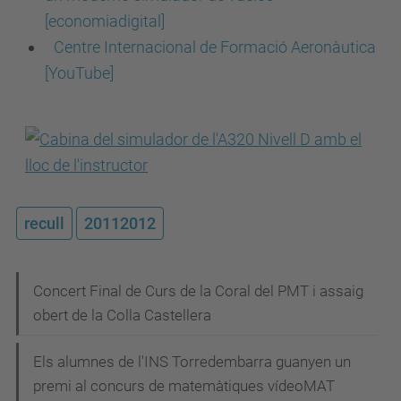
[economiadigital]
Centre Internacional de Formació Aeronàutica
[YouTube]
recull
20112012
N
Concert Final de Curs de la Coral del PMT i assaig
obert de la Colla Castellera
a
v
Els alumnes de l'INS Torredembarra guanyen un
e
premi al concurs de matemàtiques vídeoMAT