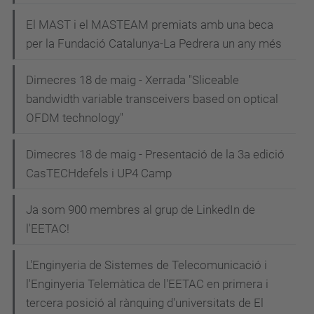
g
El MAST i el MASTEAM premiats amb una beca
a
per la Fundació Catalunya-La Pedrera un any més
c
i
Dimecres 18 de maig - Xerrada "Sliceable
bandwidth variable transceivers based on optical
ó
OFDM technology"
Dimecres 18 de maig - Presentació de la 3a edició
CasTECHdefels i UP4 Camp
Ja som 900 membres al grup de LinkedIn de
l'EETAC!
L'Enginyeria de Sistemes de Telecomunicació i
l'Enginyeria Telemàtica de l'EETAC en primera i
tercera posició al rànquing d'universitats de El