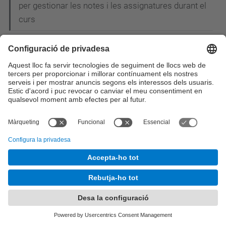
per gestionar les notes i les assignatures durant el
curs
Dilluns 27 d'Abril - Conferència: "Ús de la
Infraestructura de Clau Pública (PKI) en els
projectes e-DNI i e-Passaport"
Inscriu-te ja a la 20a Nit de les Telecomunicacions
i la Informàtica!
Estudiants de l'EETAC i l'ETSEIAT construeixen un
"drone" per salvar rinoceronts i elefants de la
cacera furtiva a l’Àfrica
L'EETAC participa a la I Jornada CiTIC: els
enginyers de telecomunicació reivindiquen el
paper de líders en la concepció i el disseny de les