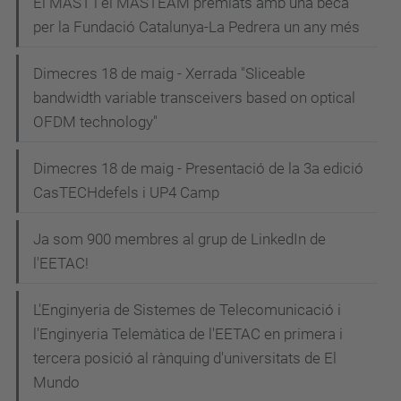
El MAST i el MASTEAM premiats amb una beca
a
per la Fundació Catalunya-La Pedrera un any més
c
i
Dimecres 18 de maig - Xerrada "Sliceable
bandwidth variable transceivers based on optical
ó
OFDM technology"
Dimecres 18 de maig - Presentació de la 3a edició
CasTECHdefels i UP4 Camp
Ja som 900 membres al grup de LinkedIn de
l'EETAC!
L'Enginyeria de Sistemes de Telecomunicació i
l'Enginyeria Telemàtica de l'EETAC en primera i
tercera posició al rànquing d'universitats de El
Mundo