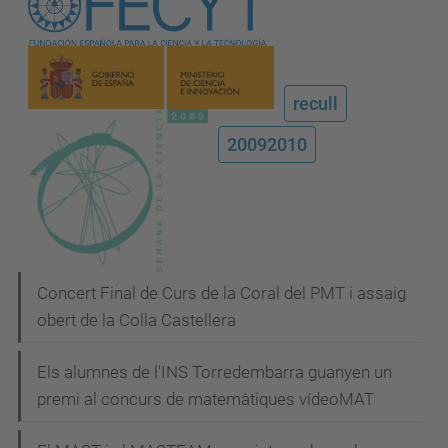
recull
20092010
N
Concert Final de Curs de la Coral del PMT i assaig
obert de la Colla Castellera
a
v
Els alumnes de l'INS Torredembarra guanyen un
e
premi al concurs de matemàtiques vídeoMAT
g