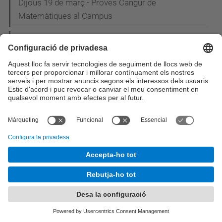
Dijous 19 de març - Proves Cangur de
Matemàtiques al Campus
Un professor de l'EETAC i la seva start-up presenta
una app de salut al MWC15
12 de Març - Conferència a càrrec del comandant
Denis Koelh
Carles Puente, un dels guardonats a la 20a Nit de
les Telecomunicacions i la Informàtica
Mobile World Centre, "Una finestra al Mobile World
Congress"
Estudiants de l'EETAC desenvolupen una aplicació
per gestionar les notes i les assignatures durant el