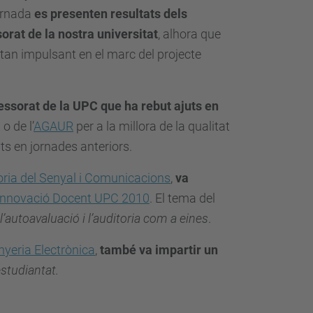
jornada
es presenten resultats dels
orat de la nostra universitat
, alhora que
stan impulsant en el marc del projecte
fessorat de la UPC que ha rebut ajuts en
o de l’
AGAUR
per a la millora de la qualitat
ts en jornades anteriors.
oria del Senyal i Comunicacions
,
va
Innovació Docent UPC 2010
. El tema del
’autoavaluació i l’auditoria com a eines
.
nyeria Electrònica
,
també va impartir un
estudiantat.