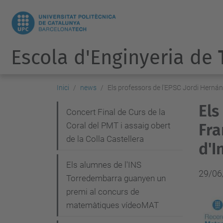
Escola d'Enginyeria de
Inici
news
Els professors de l'EPSC Jordi Herná
Els
N
Concert Final de Curs de la
Coral del PMT i assaig obert
Fra
a
de la Colla Castellera
v
d'I
e
Els alumnes de l'INS
29/06
g
Torredembarra guanyen un
premi al concurs de
a
matemàtiques vídeoMAT
c