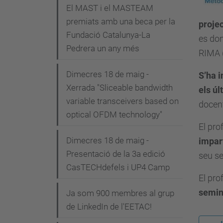
i
El MAST i el MASTEAM
premiats amb una beca per la
ó
projec
Fundació Catalunya-La
es don
Pedrera un any més
RIMA 
Dimecres 18 de maig -
S’ha i
Xerrada "Sliceable bandwidth
els úl
variable transceivers based on
docent
optical OFDM technology"
El pro
Dimecres 18 de maig -
impar
Presentació de la 3a edició
seu se
CasTECHdefels i UP4 Camp
El pro
semin
Ja som 900 membres al grup
de LinkedIn de l'EETAC!