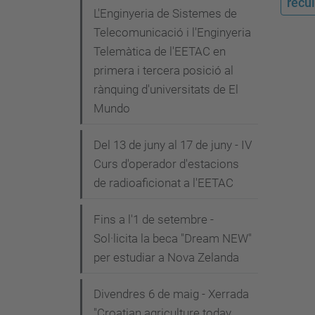
recul
L'Enginyeria de Sistemes de
Telecomunicació i l'Enginyeria
Telemàtica de l'EETAC en
primera i tercera posició al
rànquing d'universitats de El
Mundo
Del 13 de juny al 17 de juny - IV
Curs d'operador d'estacions
de radioaficionat a l'EETAC
Fins a l'1 de setembre -
Sol·licita la beca "Dream NEW"
per estudiar a Nova Zelanda
Divendres 6 de maig - Xerrada
"Croatian agriculture today