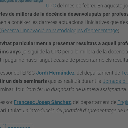
UPC
del mes de febrer. En aquesta 
tes de millora de la docència desenvolupats per profess
en a conèixer les darreres actuacions i iniciatives que s’e
(
Recerca i Innovació en Metodologies d’Aprenentatge
).
nvitat particularment a presentar resultats a aquell pro
tims anys
, ja sigui de la UPC per a la millora de la docència 
 i pugui no haver tingut ocasió de presentar-ne els resulta
fessor de l'EPSC
Jordi Hernández
, del departament de
Te
tir un dels seminaris
que es realitzà durant la
Jornada d'
minari fou:
Com fer un diagnòstic de la meva assignatura, l
fessor
Francesc Josep Sánchez
, del departament de
Engi
ari
titulat:
La introducció del portafoli d'aprenentatge de l'