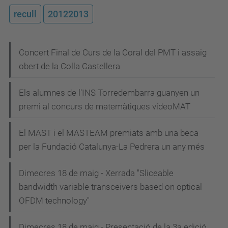
recull
20122013
N
Concert Final de Curs de la Coral del PMT i assaig
obert de la Colla Castellera
a
v
Els alumnes de l'INS Torredembarra guanyen un
e
premi al concurs de matemàtiques vídeoMAT
g
El MAST i el MASTEAM premiats amb una beca
a
per la Fundació Catalunya-La Pedrera un any més
c
i
Dimecres 18 de maig - Xerrada "Sliceable
bandwidth variable transceivers based on optical
ó
OFDM technology"
Dimecres 18 de maig - Presentació de la 3a edició