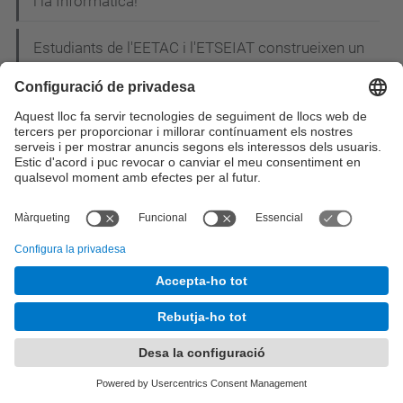
i la Informàtica!
Estudiants de l'EETAC i l'ETSEIAT construeixen un
"drone" per salvar rinoceronts i elefants de la
cacera furtiva a l’Àfrica
L'EETAC participa a la I Jornada CiTIC: els
enginyers de telecomunicació reivindiquen el
paper de líders en la concepció i el disseny de les
smart cities
Estudiants i professors del Grau en Enginyeria
Telemàtica de l'EETAC visiten TV3
Acte de graduació de la promoció 2013-2014:
Material gràfic disponible