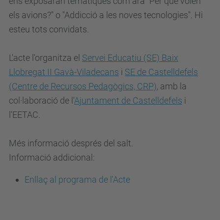
ens exposaran temàtiques com ara "Per què volen
els avions?" o "Addicció a les noves tecnologies". Hi
esteu tots convidats.
L'acte l'organitza el
Servei Educatiu (SE) Baix
Llobregat II Gavà-Viladecans
i
SE de Castelldefels
(Centre de Recursos Pedagògics, CRP)
, amb la
col·laboració de l'
Ajuntament de Castelldefels
i
l'EETAC.
Més informació després del salt.
Informació addicional:
Enllaç al programa de l'Acte