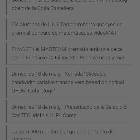
N
obert de la Colla Castellera
a
v
Els alumnes de l'INS Torredembarra guanyen un
e
premi al concurs de matemàtiques vídeoMAT
g
El MAST i el MASTEAM premiats amb una beca
a
per la Fundació Catalunya-La Pedrera un any més
c
i
Dimecres 18 de maig - Xerrada "Sliceable
bandwidth variable transceivers based on optical
ó
OFDM technology"
Dimecres 18 de maig - Presentació de la 3a edició
CasTECHdefels i UP4 Camp
Ja som 900 membres al grup de LinkedIn de