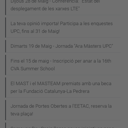
Dijous 28 de Maig - Conferència: "Estat del
desplegament de les xarxes LTE"
La teva opinió importa! Participa a les enquestes
UPC, fins al 31 de Maig!
Dimarts 19 de Maig - Jornada "Ara Màsters UPC"
Fins el 15 de maig - Inscripció per anar a la 16th
CVA Summer School
El MAST i el MASTEAM premiats amb una beca
per la Fundació Catalunya-La Pedrera
Jornada de Portes Obertes a l'EETAC, reserva la
teva plaça!