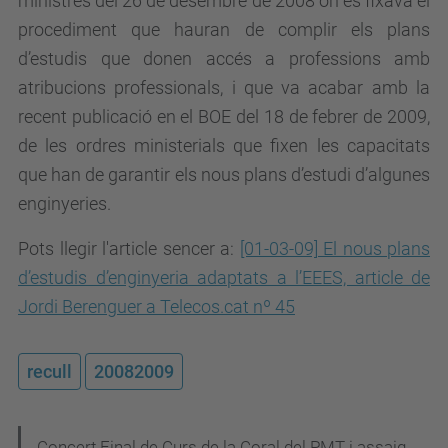
ministres del 26 de desembre de 2008 on es fixava el
procediment que hauran de complir els plans
d’estudis que donen accés a professions amb
atribucions professionals, i que va acabar amb la
recent publicació en el BOE del 18 de febrer de 2009,
de les ordres ministerials que fixen les capacitats
que han de garantir els nous plans d’estudi d’algunes
enginyeries.
Pots llegir l'article sencer a:
[01-03-09] El nous plans
d’estudis d’enginyeria adaptats a l’EEES, article de
Jordi Berenguer a Telecos.cat nº 45
recull
20082009
Concert Final de Curs de la Coral del PMT i assaig