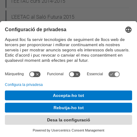
l'EETAC curs 2014-2015
L'EETAC al Saló Futura 2015
L'EETAC al Saló de l'Ensenyament 2015
Dijous 19 de març - Proves Cangur de
Matemàtiques al Campus
Un professor de l'EETAC i la seva start-up presenta
una app de salut al MWC15
12 de Març - Conferència a càrrec del comandant
Denis Koelh
Carles Puente, un dels guardonats a la 20a Nit de
les Telecomunicacions i la Informàtica