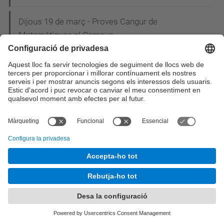
Dijous 19 de març - Proves Cangur de
Matemàtiques al Campus
Un professor de l'EETAC i la seva start-up presenta
una app de salut al MWC15
12 de Març - Conferència a càrrec del comandant
Denis Koelh
Carles Puente, un dels guardonats a la 20a Nit de
les Telecomunicacions i la Informàtica
Mobile World Centre, "Una finestra al Mobile World
Congress"
Estudiants de l'EETAC desenvolupen una aplicació