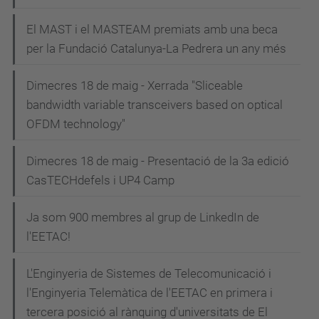
g
El MAST i el MASTEAM premiats amb una beca
a
per la Fundació Catalunya-La Pedrera un any més
c
i
Dimecres 18 de maig - Xerrada "Sliceable
bandwidth variable transceivers based on optical
ó
OFDM technology"
Dimecres 18 de maig - Presentació de la 3a edició
CasTECHdefels i UP4 Camp
Ja som 900 membres al grup de LinkedIn de
l'EETAC!
L'Enginyeria de Sistemes de Telecomunicació i
l'Enginyeria Telemàtica de l'EETAC en primera i
tercera posició al rànquing d'universitats de El