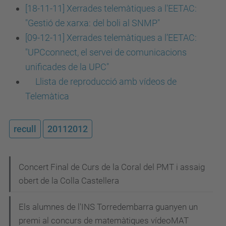
[18-11-11] Xerrades telemàtiques a l'EETAC:
"Gestió de xarxa: del boli al SNMP"
[09-12-11] Xerrades telemàtiques a l’EETAC:
"UPCconnect, el servei de comunicacions
unificades de la UPC"
Llista de reproducció amb vídeos de
Telemàtica
recull
20112012
N
Concert Final de Curs de la Coral del PMT i assaig
obert de la Colla Castellera
a
v
Els alumnes de l'INS Torredembarra guanyen un
e
premi al concurs de matemàtiques vídeoMAT