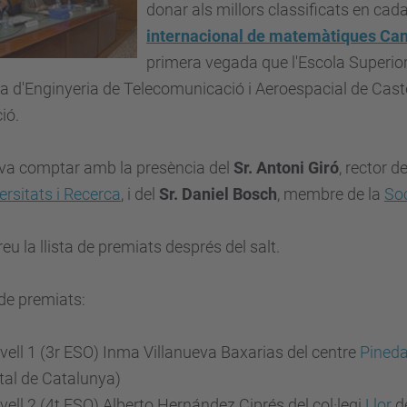
donar als millors classificats en cada
internacional de matemàtiques Ca
primera vegada que l'Escola Superior
la d'Enginyeria de Telecomunicació i Aeroespacial de Cast
ió.
 va comptar amb la presència del
Sr. Antoni Giró
, rector d
ersitats i Recerca
, i del
Sr. Daniel Bosch
, membre de la
So
eu la llista de premiats després del salt.
 de premiats:
vell 1 (3r ESO) Inma Villanueva Baxarias del centre
Pined
tal de Catalunya)
vell 2 (4t ESO) Alberto Hernández Ciprés del col·legi
Llor
de