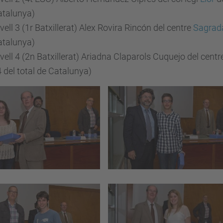
atalunya)
vell 3 (1r Batxillerat) Alex Rovira Rincón del centre
Sagrad
atalunya)
vell 4 (2n Batxillerat) Ariadna Claparols Cuquejo del cent
 del total de Catalunya)