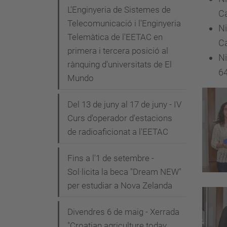
L'Enginyeria de Sistemes de
C
Telecomunicació i l'Enginyeria
Ni
Telemàtica de l'EETAC en
C
primera i tercera posició al
Ni
rànquing d'universitats de El
64
Mundo
Del 13 de juny al 17 de juny - IV
Curs d'operador d'estacions
de radioaficionat a l'EETAC
Fins a l'1 de setembre -
Sol·licita la beca "Dream NEW"
per estudiar a Nova Zelanda
Divendres 6 de maig - Xerrada
"Croatian agriculture today