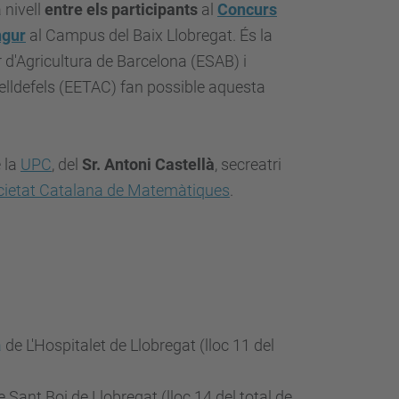
 nivell
entre els participants
al
Concurs
ngur
al Campus del Baix Llobregat. És la
 d'Agricultura de Barcelona (ESAB) i
elldefels (EETAC) fan possible aquesta
e la
UPC
, del
Sr. Antoni Castellà
, secreatri
cietat Catalana de Matemàtiques
.
a
de L'Hospitalet de Llobregat (lloc 11 del
 Sant Boi de Llobregat (lloc 14 del total de