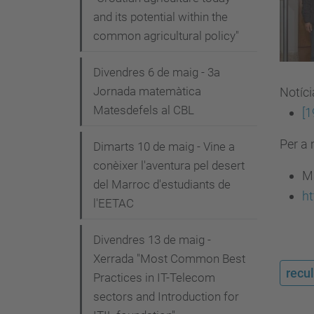
and its potential within the
common agricultural policy"
Divendres 6 de maig - 3a
Jornada matemàtica
Notíci
Matesdefels al CBL
[1
Per a 
Dimarts 10 de maig - Vine a
conèixer l'aventura pel desert
M
del Marroc d'estudiants de
ht
l'EETAC
Divendres 13 de maig -
Xerrada "Most Common Best
recul
Practices in IT-Telecom
sectors and Introduction for