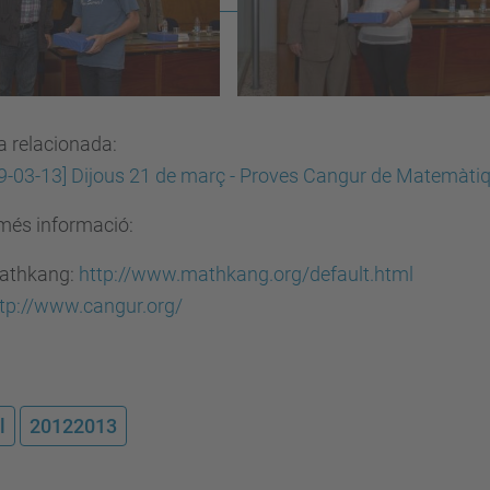
a relacionada:
9-03-13] Dijous 21 de març - Proves Cangur de Matemàt
més informació:
athkang:
http://www.mathkang.org/default.html
tp://www.cangur.org/
l
20122013