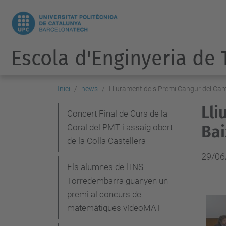
Escola d'Enginyeria de
Inici
news
Lliurament dels Premi Cangur del Cam
Lli
N
Concert Final de Curs de la
Coral del PMT i assaig obert
Bai
a
de la Colla Castellera
v
29/06
e
Els alumnes de l'INS
g
Torredembarra guanyen un
premi al concurs de
a
matemàtiques vídeoMAT
c