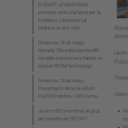
i
El MAST i el MASTEAM
premiats amb una beca per la
ó
Fundació Catalunya-La
Pedrera un any més
l'Esco
distinc
Dimecres 18 de maig -
Xerrada "Sliceable bandwidth
L'acte
variable transceivers based on
d'
Univ
optical OFDM technology"
Trobar
Dimecres 18 de maig -
Presentació de la 3a edició
Llista
CasTECHdefels i UP4 Camp
Ni
Ja som 900 membres al grup
de LinkedIn de l'EETAC!
to
Ni